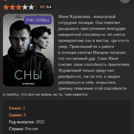
КП:
5.4
Женя Журавлева - внештатный
FHD (1080p)
сотрудник полиции. Она помогает
раскрывать преступления благодаря
невероятной способности: ей снятся
провидческие сны в местах, где кто-то
умер. Привлекший ее к работе
в полиции капитан Макаров полагает,
что это великий дар. Сама Женя
считает свою способность проклятием.
Журавлевой только предстоит
разобраться, так ли это, а заодно
разобраться в себе, осмыслить
причину появления этой способности
и понять, что вся ее жизнь не то, чем кажется.
Сезон:
1
Серия:
8
Год выпуска:
2022
Страна:
Россия