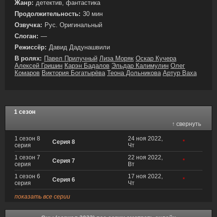
Жанр:
детектив, фантастика
Продолжительность:
30 мин
Озвучка:
Рус. Оригинальный
Слоган:
—
Режиссёр:
Давид Дадунашвили
В ролях:
Павел Прилучный
Лиза Моряк
Оскар Кучера
Алексей Гришин
Карэн Бадалов
Эльдар Калимулин
Олег
Комаров
Виктория Богатырёва
Теона Дольникова
Артур Ваха
1 сезон
↑ свернуть
1 сезон 8
24 ноя 2022,
Серия 8
*
серия
Чт
1 сезон 7
22 ноя 2022,
Серия 7
*
серия
Вт
1 сезон 6
17 ноя 2022,
Серия 6
*
серия
Чт
показать все серии