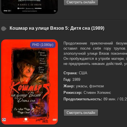
Смотреть онлайн
Кошмар на улице Вязов 5: Дитя сна (1989)
Продолжение приключений безумн
FHD (1080p)
оставил после себя гору трупов
злополучной улице Вязов покончен
Он пробуждается в утробе матери, 
не предпринять никаких действий, у
Страна:
США
Год:
1989
Жанр:
ужасы, фэнтези
Режиссер:
Стивен Хопкинс
Продолжительность:
89 мин. / 01:
Смотреть онлайн