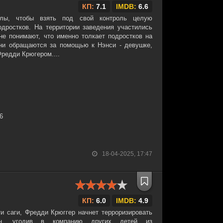
КП:
7.1
IMDB:
6.6
илы, чтобы взять под свой контроль целую
дростков. На территории заведения участились
не понимают, что именно толкает подростков на
они обращаются за помощью к Нэнси - девушке,
редди Крюгером....
36
18-04-2025, 17:47
КП:
6.0
IMDB:
4.9
ти саги, Фредди Крюггер начнет терроризировать
Он, угодив в компанию других детей из