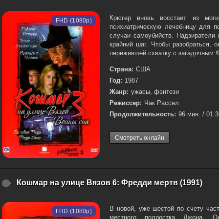
Крюгер вновь восстает из мог
FHD (1080p)
психиатрическую лечебницу для по
случаи самоубийств. Надзиратели 
крайний шаг. Чтобы разобраться, 
пережившей схватку с загадочным Ф
Страна:
США
Год:
1987
Жанр:
ужасы, фэнтези
Режиссер:
Чак Рассел
Продолжительность:
96 мин. / 01:
Смотреть онлайн
Кошмар на улице Вязов 6: Фредди мертв (1991)
В новой, уже шестой по счету час
FHD (1080p)
местного подростка Джона. 