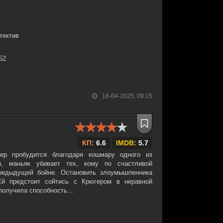
тектив
:52
18-04-2025, 09:15
КП:
6.6
IMDB:
5.7
ер пробудится благодаря кошмару одного из
и, маньяк убивает тех, кому по счастливой
редыдущей бойне. Остановить злоумышленника
й предстоит сойтись с Крюгером в неравной
получила способность...