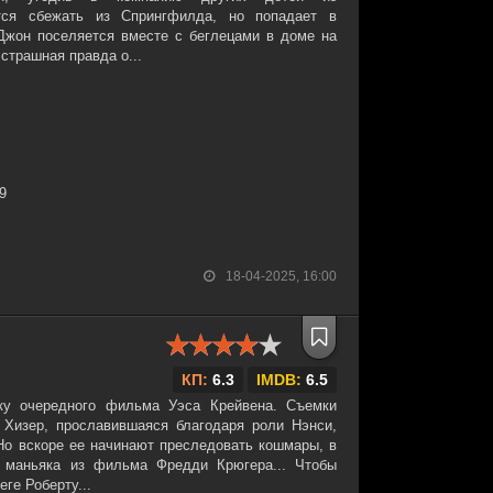
ется сбежать из Спрингфилда, но попадает в
Джон поселяется вместе с беглецами в доме на
страшная правда о...
29
18-04-2025, 16:00
КП:
6.3
IMDB:
6.5
ку очередного фильма Уэса Крейвена. Съемки
а Хизер, прославившаяся благодаря роли Нэнси,
Но вскоре ее начинают преследовать кошмары, в
 маньяка из фильма Фредди Крюгера... Чтобы
ге Роберту...