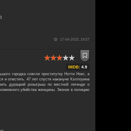
33
17-04-2025, 19:57
IMDB:
4.9
ьшого городка сожгли проститутку Нэтти Нокс, а
я и отмстить. 47 лет спустя накануне Хэллоуина
оить дурацкий розыгрыш по местной легенде о
 возможного убийства женщины. Звонок в полицию