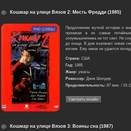
Кошмар на улице Вязов 2: Месть Фредди (1985)
Продолжение жуткой истории о ман
FHD (1080p)
проникая в их самые потайные
злоумышленника на тот свет. Но спу
до конца. В дом въезжает новая се
изгоем. Ему никак не удается полади
Страна:
США
Год:
1985
Жанр:
ужасы
Режиссер:
Джек Шолдер
Продолжительность:
87 мин. / 01:
Смотреть онлайн
Кошмар на улице Вязов 3: Воины сна (1987)