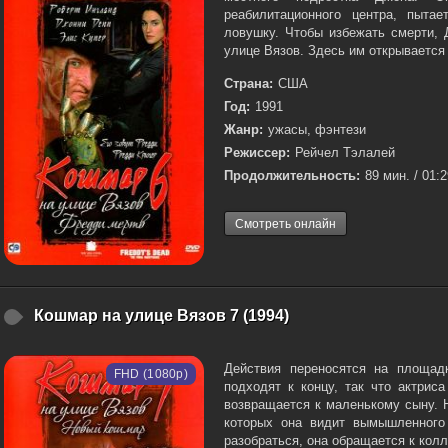
реабилитационного центра, пыта
ловушку. Чтобы избежать смерти, 
улице Вязов. Здесь им открывается 
Страна:
США
Год:
1991
Жанр:
ужасы, фэнтези
Режиссер:
Рейчел Тэлалей
Продолжительность:
89 мин. / 01:
Смотреть онлайн
Кошмар на улице Вязов 7 (1994)
Действия переносятся на площад
FHD (1080p)
подходят к концу, так что актрис
возвращается к маленькому сыну. 
которых она видит вымышленного
разобраться, она обращается к колле