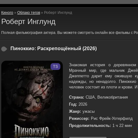
Киного
»
Облако тегов
» Роберт Инглунд
Роберт Инглунд
Полная фильмография актера. Вы можете смотреть онлайн все фильмы с Ро
Пиноккио: Раскрепощённый (2026)
Знакомая история о деревянном
TS
Мрачный мир, где мальчик Джей
Джеппетто дарит ему ожившую ку
надежды, но ненадолго. Пиноккио 
человек состоит из плоти и крови. И
Страна:
США, Великобритания
Год:
2026
Жанр:
ужасы
Режиссер:
Рис Фрейк-Уотерфилд
Продолжительность:
1 ч 22 мин