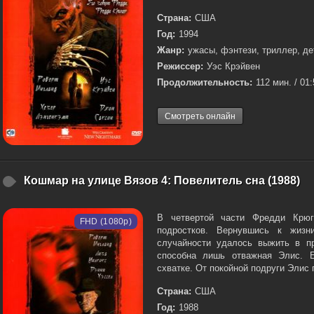
Страна:
США
Год:
1994
Жанр:
ужасы, фэнтези, триллер, де
Режиссер:
Уэс Крэйвен
Продолжительность:
112 мин. / 01
Смотреть онлайн
Кошмар на улице Вязов 4: Повелитель сна (1988)
В четвертой части Фредди Крюг
FHD (1080p)
подростков. Вернувшись к жизн
случайности удалось выжить в п
способна лишь отважная Элис. Е
схватке. От покойной подруги Элис 
Страна:
США
Год:
1988