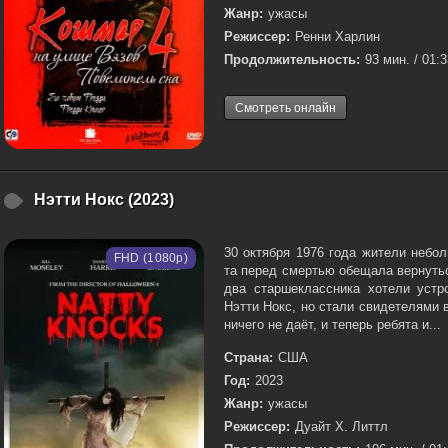
Жанр:
ужасы
Режиссер:
Ренни Харлин
Продолжительность:
93 мин. / 01:
Смотреть онлайн
Нэтти Нокс (2023)
30 октября 1976 года жители небол
FHD (1080p)
та перед смертью обещала вернутьс
два старшеклассника хотели устр
Нэтти Нокс, но стали свидетелями
ничего не даёт, и теперь ребята и...
Страна:
США
Год:
2023
Жанр:
ужасы
Режиссер:
Дуайт Х. Литтл