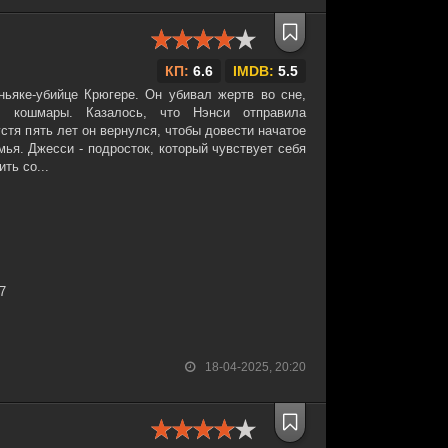
КП:
6.6
IMDB:
5.5
ьяке-убийце Крюгере. Он убивал жертв во сне,
 кошмары. Казалось, что Нэнси отправила
стя пять лет он вернулся, чтобы довести начатое
мья. Джесси - подросток, который чувствует себя
ть со...
27
18-04-2025, 20:20