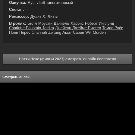
Озвучка:
Рус. Люб. многоголосый
Слоган:
—
Режиссёр:
Дуайт Х. Литтл
В ролях:
Билл Моусли
Даниэль Харрис
Роберт Инглунд
Charlotte Fountain-Jardim
Джейсон Джеймс Рихтер
Томас Роби
Ноен Перес
Channah Zeitung
Амит Сарин
Will Murden
Нэтти Нокс (фильм 2023) смотреть онлайн бесплатно
Смотреть онлайн