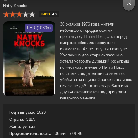
Natty Knocks
IMDB:
4.9
30 октября 1976 года жители
FHD (1080p)
небольшого городка сожгли
проститутку Нэтти Нокс, а та перед
смертью обещала вернуться
и отмстить. 47 лет спустя накануне
Хэллоуина два старшеклассника
хотели устроить дурацкий розыгрыш
по местной легенде о Нэтти Нокс,
но стали свидетелями возможного
убийства женщины. Звонок в полицию
ничего не даёт, и теперь ребята и их
друзья оказываются под прицелом
коварного маньяка.
Год выпуска:
2023
Страна:
США
Жанр:
ужасы
Продолжительность:
106 мин. / 01:46