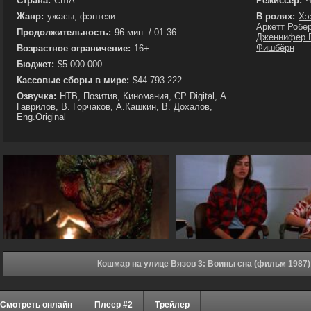
Страна:
США
Режиссёр:
Ч
Жанр:
ужасы, фэнтези
В ролях:
Хэ
Аркетт
Робе
Продолжительность:
96 мин. / 01:36
Дженнифер 
Фишбёрн
Возрастное ограничение:
16+
Бюджет:
$5 000 000
Кассовые сборы в мире:
$44 793 222
Озвучка:
НТВ, Позитив, Киномания, CP Digital, А.
Гаврилов, В. Горчаков, А.Кашкин, В. Дохалов,
Eng.Original
Кошмар на улице Вязов 3: Воины сна (фильм 1987)
Смотреть онлайн
Плеер #2
Трейлер