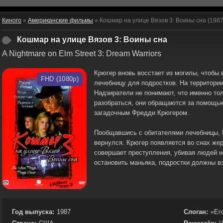
Киного
»
Американские фильмы
» Кошмар на улице Вязов 3: Воины сна (1987
Кошмар на улице Вязов 3: Воины сна
A Nightmare on Elm Street 3: Dream Warriors
Крюгер вновь восстает из могилы, чтобы
FHD (1080p)
лечебницу для подростков. На территори
Надзиратели не понимают, что именно тол
разобраться, они обращаются за помощью
загадочным Фредди Крюгером.
Пообщавшись с обитателями лечебницы, Н
вернулся. Крюгер появляется во снах же
совершает преступления, убивая людей не
остановить маньяка, подростки должны в
Год выпуска:
1987
Слоган:
«Ег