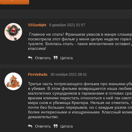
SSSunlight
9 декабря 2021 01:57
Главное не спать! Франшиза ужасов в жанре слэшер.
посмотрела этот фильм у меня целую неделю горел с
туалете. Боялась спать - такое впечатление оставил
классика!
Ответить
Цитата
FireValhalla
30 ноября 2021 08:41
Третья часть потрясающего фильма про маньяка-уби
и убивая. В этом фильме возвращается наша любима
малолетних суицидников в тараканами в головах сра
врачам клиники перестать относиться к ней так скеп
мира снов и убежища Крюгера. Нельзя не отметить, 
почти без больших перерывов, но с каждым разом с
более интересными и изощренными. Классный момен
доказательство.
Ответить
Цитата