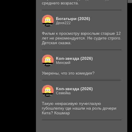
среднего возраста.
Богатыри (2026)
Деня222
Фильм к просмотру взрослым старше 12
лет не рекомендуется. Не судите строго.
Детская сказка.
Коп-звезда (2026)
Минский
Уверены, что это комедия?
Коп-звезда (2026)
Семейка
Такую некрасивую пучеглазую
губошлепку где нашли на роль дочери
Кита? Кошмар