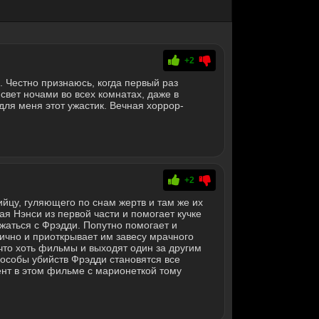
+2
 Честно признаюсь, когда первый раз
вет ночами во всех комнатах, даже в
 для меня этот ужастик. Вечная хоррор-
+2
йцу, гуляющего по снам жертв и там же их
я Нэнси из первой части и помогает кучке
жаться с Фрэдди. Попутно помогает и
тично и приоткрывает им завесу мрачного
что хоть фильмы и выходят один за другим
пособы убийств Фрэдди становятся все
т в этом фильме с марионеткой тому