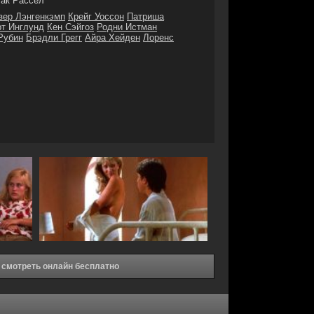
ак Рассел
зер Лэнгенкэмп
Крейг Уоссон
Патриша
рт Инглунд
Кен Сэйгоз
Родни Истман
Рубин
Брэдли Грегг
Айра Хейден
Лоренс
 смотреть онлайн бесплатно