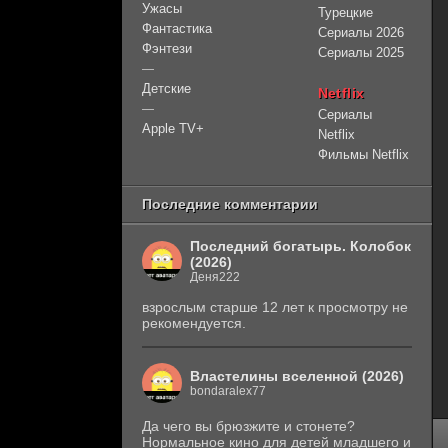
Ужасы
Турецкие
Фантастика
Сериалы 2026
Фэнтези
Сериалы 2025
—
Детские
Netflix
—
Сериалы
Apple TV+
Netflix
Фильмы Netflix
Последние комментарии
Последний богатырь. Колобок
(2026)
Деня222
взрослым старше 12 лет к просмотру не
рекомендуется.
Властелины вселенной (2026)
bondaralex77
Да чего вы брюзжите и стонете?
Нормальное кино для детей младшего и