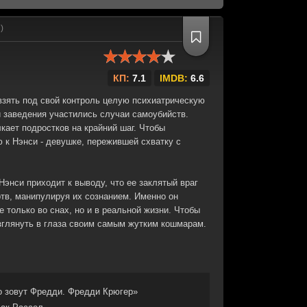
)
КП:
7.1
IMDB:
6.6
 взять под свой контроль целую психиатрическую
и заведения участились случаи самоубийств.
кает подростков на крайний шаг. Чтобы
 к Нэнси - девушке, пережившей схватку с
энси приходит к выводу, что ее заклятый враг
ртв, манипулируя их сознанием. Именно он
 только во снах, но и в реальной жизни. Чтобы
зглянуть в глаза своим самым жутким кошмарам.
о зовут Фредди. Фредди Крюгер»