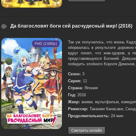
Да благословят боги сей расчудесный мир! (2016)
Так уж получилось, что жизнь Кадз
FHD (1080p)
оборвалась в результате дорожно-
вдруг понял, что жив-здоров, а 
представившуюся Богиней. Девушка
победить злобного Короля Демонов, 
Сезон:
3
Серия:
11
Страна:
Япония
Год:
2016
Жанр:
аниме, мультфильм, комедия
Режиссер:
Такаоми Канасаки, Сюнд
Продолжительность:
24 мин
Смотреть онлайн