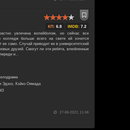
КП:
6.8
IMDB:
7.2
астно увлечена волейболом, но сейчас все
в колледж больше всего на свете ей хочется
т ее само. Случай приводит ее в университетский
 новых друзей. Смогут ли эти ребята, влюбленные
переди и...
мелодрама
и Эдзоэ, Кэйко Оямада
:43
27-08-2022, 11:46