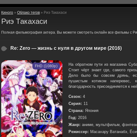
Киного
»
Облако тегов
» Риэ Такахаси
Риэ Такахаси
Полная фильмография актера. Вы можете смотреть онлайн все фильмы с Ри
Re: Zero — жизнь с нуля в другом мире (2016)
На обратном пути из магазина Суб
FHD (1080p)
Стоит чёрт знает где, самого при
Дело было бы совсем дрянь, ес
пушистым котиком наперевес, 
благодарность присоединяется к ней
Сезон:
4
Серия:
11
Страна:
Япония
Год:
2016
Жанр:
аниме, мультфильм, фэнтези
Режиссер:
Масахару Ватанабэ, Ёси