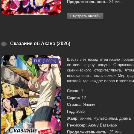
Продолжительность:
24 мин
Смотреть онлайн
Сказание об Аканэ (2026)
Шесть лет назад отец Аканэ прова
FHD (1080p)
оставил сцену ракуго. Старшекл
сценического сторителлинга, что
восстановить честь семьи. Мир тра
школой, где каждое слово и жест им
Сезон:
1
Серия:
12
Страна:
Япония
Год:
2026
Жанр:
аниме, мультфильм, драма
Режиссер:
Аюму Ватанабэ
Продолжительность:
25 мин