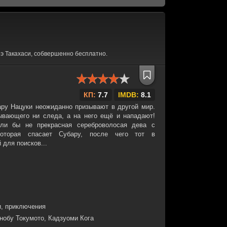
э Такахаси, собвершенно бесплатно.
КП:
7.7
IMDB:
8.1
ару Нацуки неожиданно призывают в другой мир.
зывающего ни следа, а на него ещё и нападают!
ли бы не прекрасная сереброволосая дева с
которая спасает Субару, после чего тот в
 для поисков...
, приключения
нобу Токумото, Кадзуоми Кога