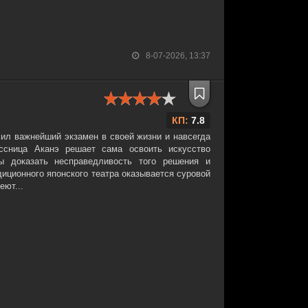
8-07-2026, 13:37
КП:
7.8
лил важнейший экзамен в своей жизни и навсегда
ассница Аканэ решает сама освоить искусство
бы доказать несправедливость того решения и
диционного японского театра оказывается суровой
еют...