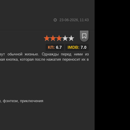
23-06-2026, 11:43
КП:
6.7
IMDB:
7.0
вут обычной жизнью. Однажды перед ними из
ая кнопка, которая после нажатия переносит их в
, фэнтези, приключения