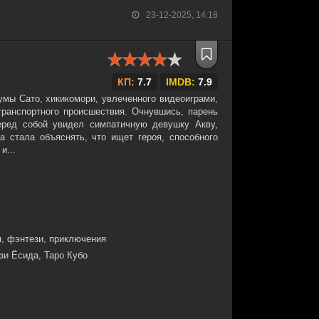
23-12-2025, 14:18
КП:
7.7
IMDB:
7.9
умы Сато, хикикомори, увлеченного видеоиграми,
транспортного происшествия. Очнувшись, парень
перед собой увидел симпатичную девушку Акву,
 стала объяснять, что ищет героя, способного
и...
, фэнтези, приключения
зи Ёсида, Таро Кубо