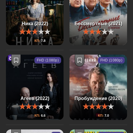
Ника (2022)
Бессмертные (2021)
КП:
7.8
FHD (1080p)
FHD (1080p)
Агеев (2022)
Пробуждение (2020)
КП:
6.6
КП:
7.0