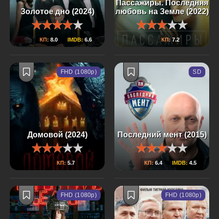
Пассажиры. Последняя
Золотое дно (2024)
любовь на Земле (2022)
КП:
8.0
IMDB:
6.6
КП:
7.2
FHD (1080p)
SD
Домовой (2024)
Последний мент (2015)
КП:
5.7
КП:
6.4
IMDB:
4.5
FHD (1080p)
FHD (1080p)