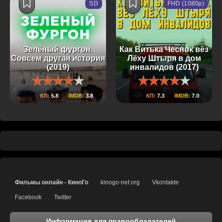
SD
FHD (1080p)
Зелёный фургон.
Как Витька Чеснок вёз
Совсем другая история
Лёху Штыря в дом
(2019)
инвалидов (2017)
КП:
5.8
IMDB:
3.8
КП:
7.3
IMDB:
7.0
Фильмы онлайн - КиноГо
kinogo-net.org
Vkontakte
Facebook
Twitter
Информация для правообладателей