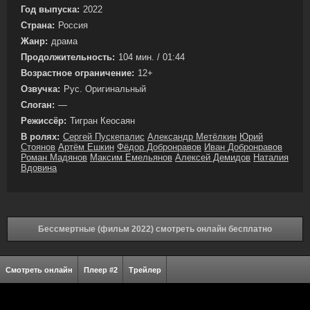
Год выпуска:
2022
Страна:
Россия
Жанр:
драма
Продолжительность:
104 мин. / 01:44
Возрастное ограничение:
12+
Озвучка:
Рус. Оригинальный
Слоган:
—
Режиссёр:
Тигран Кеосаян
В ролях:
Сергей Пускепалис
Александр Метёлкин
Юрий
Стоянов
Артём Ешкин
Фёдор Добронравов
Иван Добронравов
Роман Мадянов
Максим Емельянов
Алексей Демидов
Наталия
Вдовина
Бессмертные (фильм 2022) смотреть онлайн бесплатно
Смотреть онлайн
Плеер #2
Трейлер