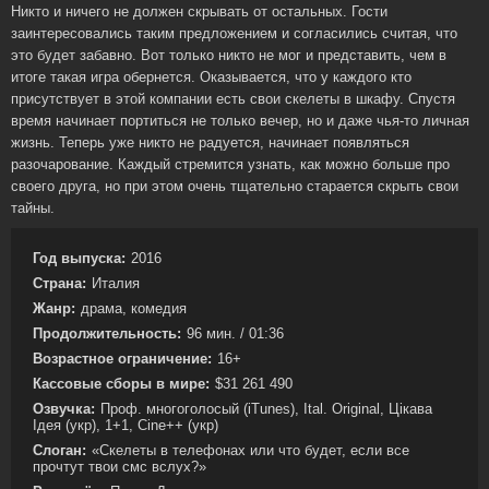
Никто и ничего не должен скрывать от остальных. Гости
заинтересовались таким предложением и согласились считая, что
это будет забавно. Вот только никто не мог и представить, чем в
итоге такая игра обернется. Оказывается, что у каждого кто
присутствует в этой компании есть свои скелеты в шкафу. Спустя
время начинает портиться не только вечер, но и даже чья-то личная
жизнь. Теперь уже никто не радуется, начинает появляться
разочарование. Каждый стремится узнать, как можно больше про
своего друга, но при этом очень тщательно старается скрыть свои
тайны.
Год выпуска:
2016
Страна:
Италия
Жанр:
драма, комедия
Продолжительность:
96 мин. / 01:36
Возрастное ограничение:
16+
Кассовые сборы в мире:
$31 261 490
Озвучка:
Проф. многоголосый (iTunes), Ital. Original, Цікава
Ідея (укр), 1+1, Cine++ (укр)
Слоган:
«Скелеты в телефонах или что будет, если все
прочтут твои смс вслух?»