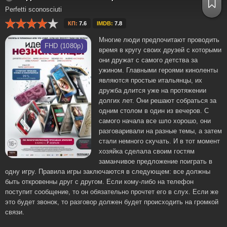
Perfetti sconosciuti
КП:
7.6
IMDB:
7.8
Многие люди предпочитают проводить
FHD (1080p)
время в кругу своих друзей с которыми
они дружат с самого детства за
ужином. Главными героями киноленты
являются простые итальянцы, их
дружба длится уже на протяжении
долгих лет. Они решают собраться за
одним столом в один из вечеров. С
самого начала все шло хорошо, они
разговаривали на разные темы, а затем
стали немного скучать. И в тот момент
хозяйка сделала своим гостям
заманчивое предложение поиграть в
одну игру. Правила игры заключаются в следующем: все должны
быть откровенны друг с другом. Если кому-либо на телефон
поступит сообщение, то он обязательно прочтет его в слух. Если же
это будет звонок, то разговор должен будет происходить на громкой
связи.