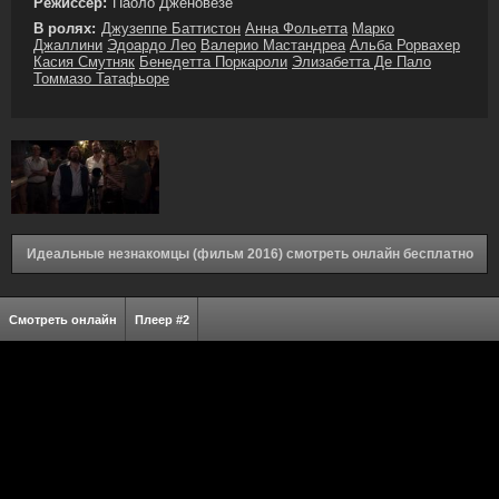
Режиссёр:
Паоло Дженовезе
В ролях:
Джузеппе Баттистон
Анна Фольетта
Марко
Джаллини
Эдоардо Лео
Валерио Мастандреа
Альба Рорвахер
Касия Смутняк
Бенедетта Поркароли
Элизабетта Де Пало
Томмазо Татафьоре
Идеальные незнакомцы (фильм 2016) смотреть онлайн бесплатно
Смотреть онлайн
Плеер #2