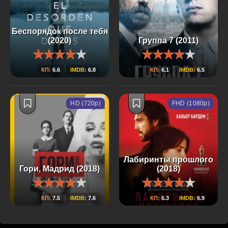
Беспорядок после тебя
(2020)
Группа 7 (2011)
КП:
6.6
IMDB:
6.8
КП:
6.1
IMDB:
6.5
HD (720p)
FHD (1080p)
Лабиринты прошлого
Гори, Мадрид (2018)
(2018)
КП:
7.5
IMDB:
7.6
КП:
6.3
IMDB:
6.9