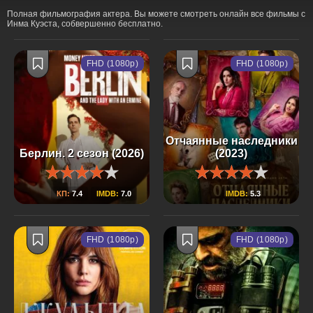
Полная фильмография актера. Вы можете смотреть онлайн все фильмы с
Инма Куэста, собвершенно бесплатно.
FHD (1080p)
FHD (1080p)
Отчаянные наследники
Берлин. 2 сезон (2026)
(2023)
КП:
7.4
IMDB:
7.0
IMDB:
5.3
FHD (1080p)
FHD (1080p)