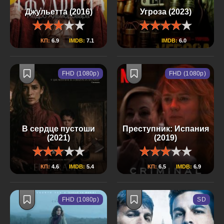
Джульетта (2016)
Угроза (2023)
КП:
6.9
IMDB:
7.1
IMDB:
6.0
FHD (1080p)
FHD (1080p)
В сердце пустоши
Преступник: Испания
(2021)
(2019)
КП:
4.6
IMDB:
5.4
КП:
6.5
IMDB:
6.9
FHD (1080p)
SD