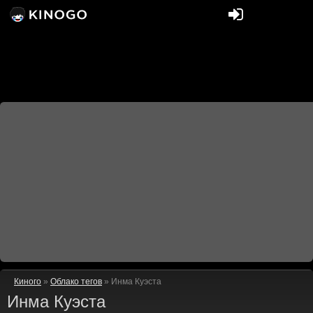
Киного
»
Облако тегов
» Инма Куэста
Инма Куэста