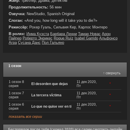
Жанр:
триллер, драма, детектив
Продолжительность:
56 мин
Озвучка:
NewStudio, Spanish Original
Слоган:
«And you, how long will it take you to die?»
Режиссёр:
Рохер Гуаль, Сильвия Кер, Карлос Монтеро
В ролях:
Инма Куэста
Барбара Ленни
Тамар Новас
Арон
Пайпер
Роберто Энрикес
Roque Ruíz
Isabel Garrido
Альфонсо
Агра
Сусана Данс
Пол Гальяно
1 сезон
↑ свернуть
1 сезон 8
11 дек 2020,
El desorden que dejas
*
серия
Пт
1 сезон 7
11 дек 2020,
La tercera víctima
*
серия
Пт
1 сезон 6
11 дек 2020,
Lo que no quise ver en ti
*
серия
Пт
показать все серии
Беспорядок после тебя (сериал 2020) все серии смотреть онлайн