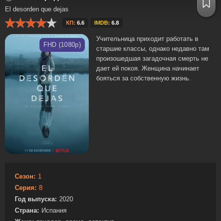
El desorden que dejas
КП:
6.6
IMDB:
6.8
Учительница приходит работать в
FHD (1080p)
старшие классы, однако недавно там
произошедшая загадочная смерть не
дает ей покоя. Женщина начинает
бояться за собственную жизнь.
Сезон:
1
Серия:
8
Год выпуска:
2020
Страна:
Испания