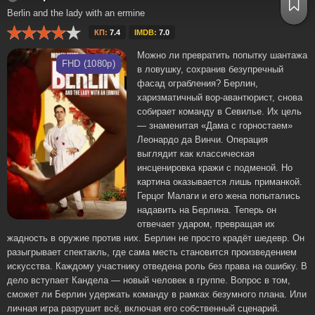
Berlin and the lady with an ermine
КП:
7.4
IMDB:
7.0
Можно ли превратить попытку шантажа
FHD (1080p)
в ловушку, сохранив безупречный
фасад ограбления? Берлин,
харизматичный вор-авантюрист, снова
собирает команду в Севилье. Их цель
— знаменитая «Дама с горностаем»
Леонардо да Винчи. Операция
выглядит как классическая
инсценировка кражи с подменой. Но
картина оказывается лишь приманкой.
Герцог Малаги и его жена попытались
надавить на Берлина. Теперь он
отвечает ударом, превращая их
жадность в оружие против них. Берлин не просто крадёт шедевр. Он
разыгрывает спектакль, где сама месть становится произведением
искусства. Каждому участнику отведена роль без права на ошибку. В
дело вступает Кандела — новый человек в группе. Вопрос в том,
сможет ли Берлин удержать команду в рамках безумного плана. Или
личная игра разрушит всё, включая его собственный сценарий.