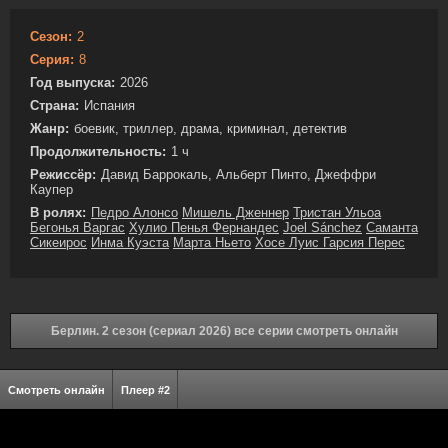
Сезон:
2
Серия:
8
Год выпуска:
2026
Страна:
Испания
Жанр:
боевик, триллер, драма, криминал, детектив
Продолжительность:
1 ч
Режиссёр:
Давид Баррокаль, Альберт Пинто, Джеффри
Каупер
В ролях:
Педро Алонсо
Мишель Дженнер
Тристан Ульоа
Бегонья Варгас
Хулио Пенья Фернандес
Joel Sánchez
Саманта
Сикеирос
Инма Куэста
Марта Ньето
Хосе Луис Гарсия Перес
Берлин. 2 сезон (сериал 2026) все серии смотреть онлайн
Смотреть онлайн
Плеер #2