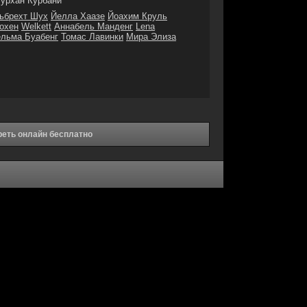
урхан Курбани
ьбрехт Шух
Йелла Хаазе
Йоахим Круль
охен
Welkett
Аннабель Манденг
Lena
ельма Буабенг
Томас Лавинки
Мира Элиза
реть онлайн бесплатно