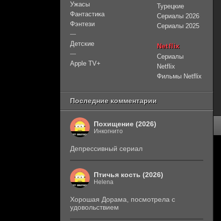
Ужасы
Турецкие
Фантастика
Сериалы 2026
Фэнтези
Сериалы 2025
—
Детские
Netflix
—
Сериалы
Apple TV+
Netflix
Фильмы Netflix
Последние комментарии
Похищение (2026)
Инкогнито
Депрессивный сериал
Птичья кость (2026)
Helena
Хорошая Дорама, посмотрела с
удовольствием