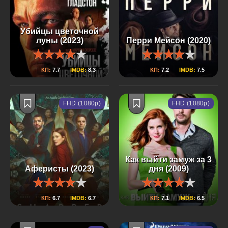
Убийцы цветочной
луны (2023)
Перри Мейсон (2020)
КП:
7.7
IMDB:
8.3
КП:
7.2
IMDB:
7.5
FHD (1080p)
FHD (1080p)
Как выйти замуж за 3
Аферисты (2023)
дня (2009)
КП:
6.7
IMDB:
6.7
КП:
7.1
IMDB:
6.5