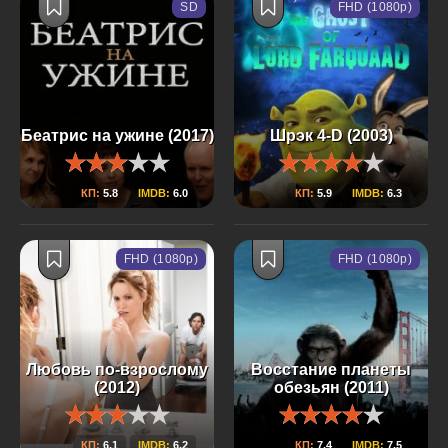
SD
FHD (1080p)
Беатрис на ужине (2017)
Шрэк 4-D (2003)
КП:
5.8
IMDB:
6.0
КП:
5.9
IMDB:
6.3
FHD (1080p)
FHD (1080p)
Любовь по-взрослому
Восстание планеты
(2012)
обезьян (2011)
КП:
6.1
IMDB:
6.2
КП:
7.4
IMDB:
7.5