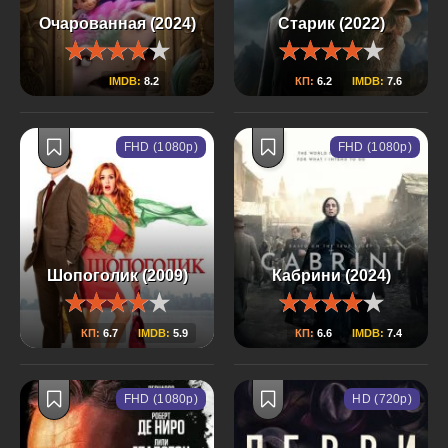
Очарованная (2024)
Старик (2022)
IMDB:
8.2
КП:
6.2
IMDB:
7.6
FHD (1080p)
FHD (1080p)
Шопоголик (2009)
Кабрини (2024)
КП:
6.7
IMDB:
5.9
КП:
6.6
IMDB:
7.4
FHD (1080p)
HD (720p)