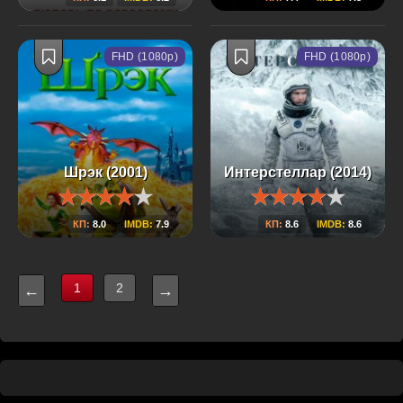
FHD (1080p)
FHD (1080p)
Шрэк (2001)
Интерстеллар (2014)
КП:
8.0
IMDB:
7.9
КП:
8.6
IMDB:
8.6
1
2
←
→