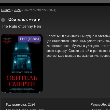
Киного
»
2024
» Обитель смерти (2024)
Обитель смерти
The Rule of Jenny Pen
Властный и амбициозный судья в отставк
FHD (1080p)
где становится невольным участником та
из постояльцев. Мужчина убежден, что с
свою карьеру. Ставки в этой игре постоя
все меньше шансов на выживание, превра
Год выпуска:
2024
Режиссёр:
Д