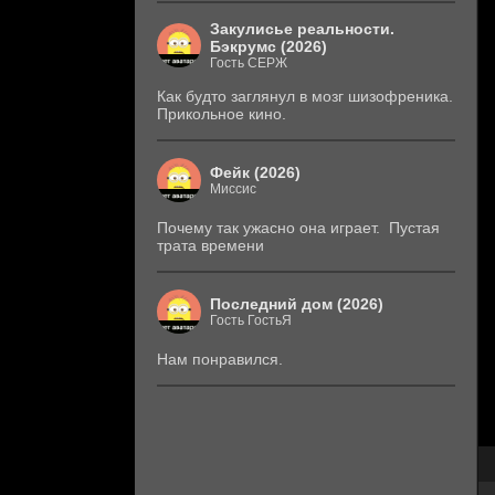
Закулисье реальности.
Бэкрумс (2026)
Гость СЕРЖ
Как будто заглянул в мозг шизофреника.
Прикольное кино.
Фейк (2026)
Миссис
Почему так ужасно она играет. Пустая
трата времени
Последний дом (2026)
Гость ГостьЯ
Нам понравился.