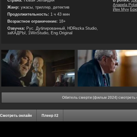
Страна:
Новая Зеландия
В ролях:
Дж
Anapela Pola
Жанр:
ужасы, триллер, детектив
Йен Мун
Брю
Продолжительность:
1 ч 43 мин
Возрастное ограничение:
18+
Озвучка:
Рус. Дублированный, HDRezka Studio,
заКАДРЫ, 1WinStudio, Eng.Original
Обитель смерти (фильм 2024) смотреть
Смотреть онлайн
Плеер #2