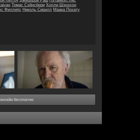
он Литгоу
Джеффри Раш
Нэтаниэл Лис
taivao
Томас Сэйнсбери
Холли Шэнэхэн
с Филлипс
Николь Сирилл
Маака Похату
 онлайн бесплатно