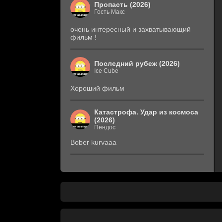
Пропасть (2026)
Гость Макс
очень интересный и захватывающий
фильм !
Последний рубеж (2026)
Ice Cube
Хороший фильм
Катастрофа. Удар из космоса
(2026)
Пендос
Bober kurvaaa