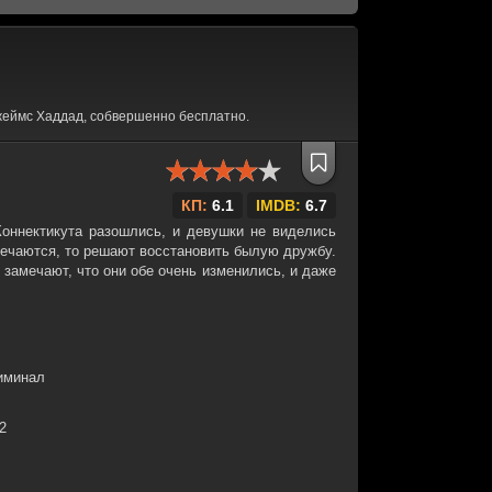
жеймс Хаддад, собвершенно бесплатно.
КП:
6.1
IMDB:
6.7
Коннектикута разошлись, и девушки не виделись
тречаются, то решают восстановить былую дружбу.
замечают, что они обе очень изменились, и даже
риминал
32