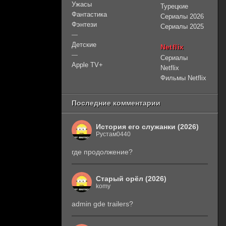
Ужасы
Турецкие
Фантастика
Сериалы 2026
Фэнтези
Сериалы 2025
—
Детские
Netflix
—
Сериалы
Apple TV+
Netflix
Фильмы Netflix
Последние комментарии
История его служанки (2026)
Рустам0440
где продолжение?
Старый орёл (2026)
komy
admin gde trailers?