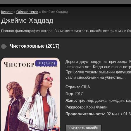
Киного
»
Облако тегов
» Джеймс Хаддад
Джеймс Хаддад
Полная фильмография актера. Вы можете смотреть онлайн все фильмы с Д
Чистокровные (2017)
Дороги двух подруг из пригорода 
HD (720p)
несколько лет. Когда они снова вс
При более тесном общении девушки 
стали способными на убийство....
Страна:
США
Год:
2017
Жанр:
триллер, драма, комедия, к
Режиссер:
Кори Финли
Продолжительность:
92 мин. / 01:
Смотреть онлайн