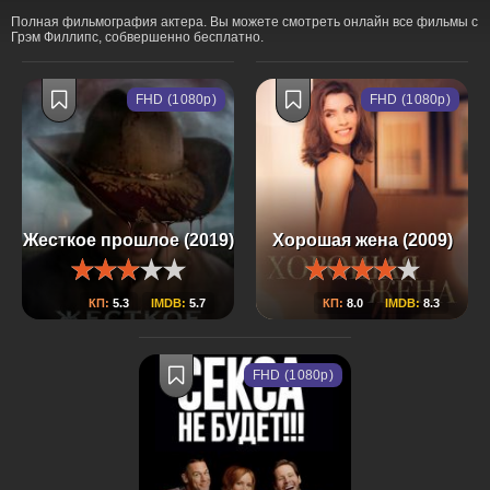
Полная фильмография актера. Вы можете смотреть онлайн все фильмы с
Грэм Филлипс, собвершенно бесплатно.
FHD (1080p)
FHD (1080p)
Жесткое прошлое (2019)
Хорошая жена (2009)
КП:
5.3
IMDB:
5.7
КП:
8.0
IMDB:
8.3
FHD (1080p)