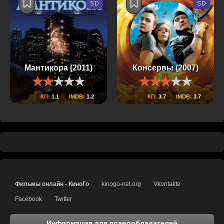
SD
SD
Мантикора (2011)
Консервы (2007)
КП:
1.1
IMDB:
1.2
КП:
3.7
IMDB:
3.7
Фильмы онлайн - КиноГо
kinogo-net.org
Vkontakte
Facebook
Twitter
Информация для правообладателей