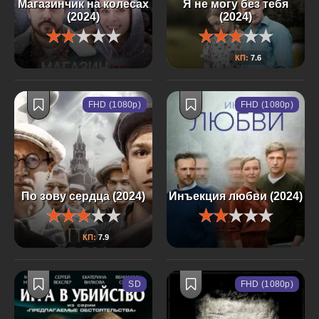
Магазинчик на колесах
Я не могу без тебя
(2024)
(2024)
КП:
7.6
FHD (1080p)
FHD (1080p)
По зову сердца (2024)
Инъекция любви (2024)
КП:
7.9
SD
FHD (1080p)