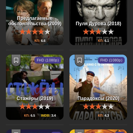
Предлагаемые
обстоятельства (2009)
Пуля Дурова (2018)
КП:
6.6
КП:
6.1
FHD (1080p)
FHD (1080p)
Стажёры (2019)
Парадоксы (2020)
КП:
6.5
IMDB:
3.4
КП:
4.3