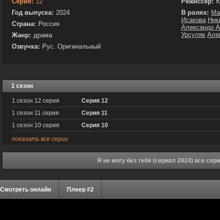
Серия:
12
Режиссёр:
Ю
Год выпуска:
2024
В ролях:
Ма
Исакова
Ник
Страна:
Россия
Александр А
Урсуляк
Але
Жанр:
драма
Озвучка:
Рус. Оригинальный
1 сезон
1 сезон 12 серия
Серия 12
1 сезон 11 серия
Серия 11
1 сезон 10 серия
Серия 10
показать все серии
Я не могу без тебя (сериал 2024) все сер
Смотреть онлайн
Плеер #2