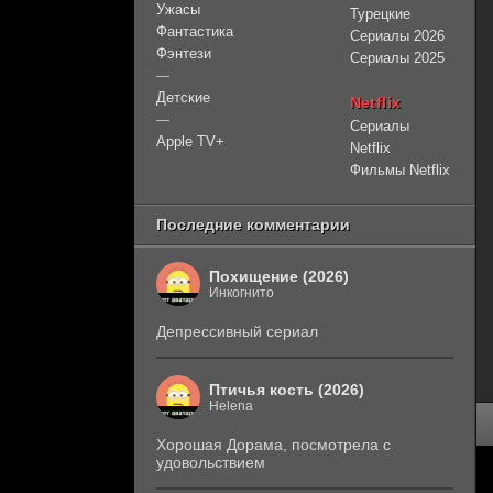
Ужасы
Турецкие
Фантастика
Сериалы 2026
Фэнтези
Сериалы 2025
—
Детские
Netflix
—
Сериалы
Apple TV+
Netflix
Фильмы Netflix
Последние комментарии
Похищение (2026)
Инкогнито
Депрессивный сериал
Птичья кость (2026)
Helena
Хорошая Дорама, посмотрела с
удовольствием