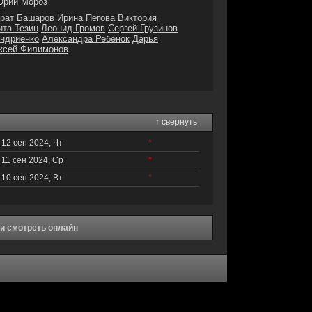
рий Мороз
рат Башаров
Ирина Пегова
Виктория
ита Тезин
Леонид Громов
Сергей Грузинов
ндриенко
Александра Ребенок
Дарья
ксей Филимонов
↑ свернуть
12 сен 2024, Чт
*
11 сен 2024, Ср
*
10 сен 2024, Вт
*
ии смотреть онлайн