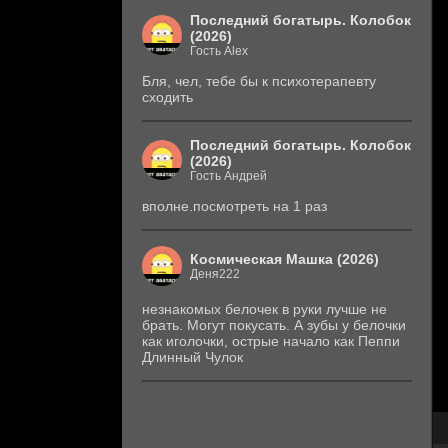
Последний богатырь. Колобок
(2026)
Гость Alex
Бля, чел, тебе бы к психотерапевту
сходить
Последний богатырь. Колобок
(2026)
Гость Андрей
вполне.посмотреть на 1 раз
Космическая Машка (2026)
Деня222
незнакомых белочек в руки лучше не
брать. Могут покусать. А зубы у белочки
как иголочки, острые начало как Пеппи
Длинный Чулок