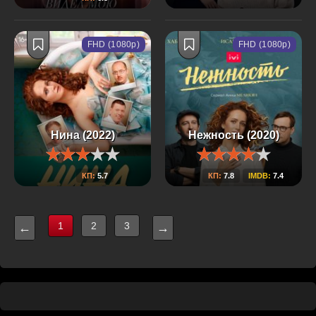
FHD (1080p)
FHD (1080p)
Нина (2022)
Нежность (2020)
КП:
5.7
КП:
7.8
IMDB:
7.4
1
2
3
←
→