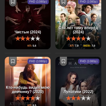
FHD (1080p)
FHD (1080p)
Сто лет тому вперёд
Чистые (2024)
(2024)
КП:
5.6
КП:
7.8
IMDB:
7.0
FHD (1080p)
FHD (1080p)
Кто-нибудь видел мою
девчонку? (2020)
Лунатики (2022)
КП:
6.5