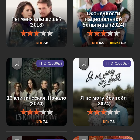
Особенности
Ты меня слышишь?
национальной
(2018)
больницы (2024)
КП:
7.0
КП:
5.8
IMDB:
6.9
FHD (1080p)
FHD (1080p)
13 клиническая. Начало
Я не могу без тебя
(2024)
(2024)
КП:
7.8
КП:
7.6