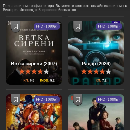
Полная фильмография актера. Вы можете смотреть онлайн все фильмы с
Виктория Исакова, собвершенно бесплатно.
FHD (1080p)
FHD (1080p)
Ветка сирени (2007)
Радар (2026)
КП:
6.8
IMDB:
5.2
КП:
7.2
FHD (1080p)
FHD (1080p)