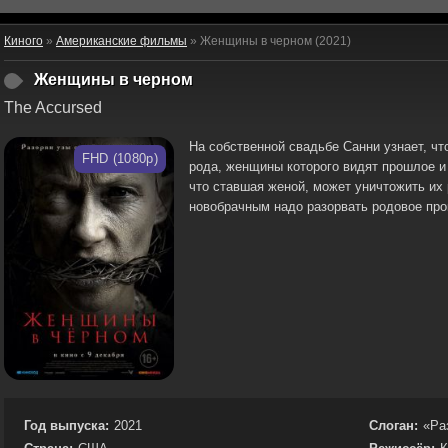
Киного
»
Американские фильмы
» Женщины в черном (2021)
Женщины в черном
The Accursed
На собственной свадьбе Санни узнает, чт
FHD (1080p)
рода, женщины которого видят прошлое и 
что ставшая женой, может уничтожить их 
новобрачным надо разорвать родовое про
Год выпуска:
2021
Слоган:
«Ра