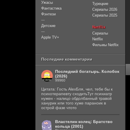
Ужасы
Турецкие
Фантастика
Сериалы 2026
Фэнтези
Сериалы 2025
—
Детские
Netflix
—
Сериалы
Apple TV+
Netflix
Фильмы Netflix
Последние комментарии
Последний богатырь. Колобок
(2026)
99960
Цитата: Гость AlexБля, чел, тебе бы к
психотерапевту сходитьТут психиатр
нужен - налицо обдолбанный травой
ханурик или того хуже параноик в
острой фазе чтото
Властелин колец: Братство
кольца (2001)