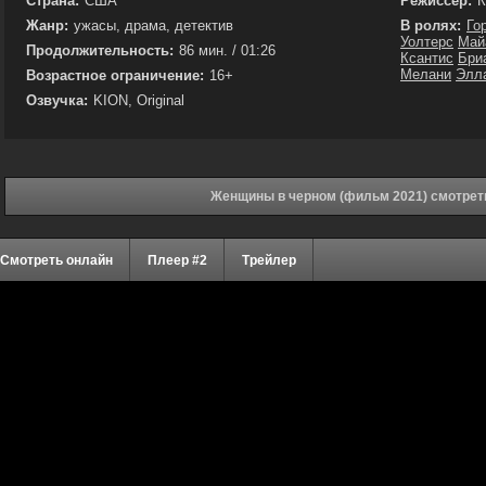
Страна:
США
Режиссёр:
К
Жанр:
ужасы, драма, детектив
В ролях:
Го
Уолтерс
Май
Продолжительность:
86 мин. / 01:26
Ксантис
Бри
Мелани
Элл
Возрастное ограничение:
16+
Озвучка:
KION, Original
Женщины в черном (фильм 2021) смотрет
Смотреть онлайн
Плеер #2
Трейлер