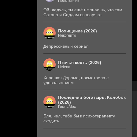
Полотенчик
Ой, дедуль, ты ещё не знаешь, что там
Сатана и Саддам вытворяют.
Похищение (2026)
Инкогнито
Депрессивный сериал
Птичья кость (2026)
Helena
Хорошая Дорама, посмотрела с
удовольствием
Последний богатырь. Колобок
(2026)
Гость Alex
Бля, чел, тебе бы к психотерапевту
сходить