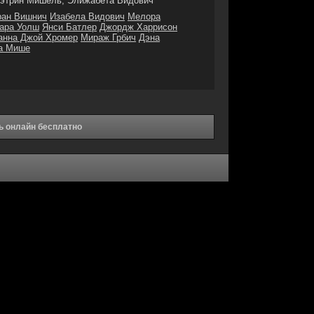
этрин Мишель, Элижабета Видович
ран Вишнич
Изабела Видович
Мелора
ара Уолш
Янси Батлер
Джордж Харрисон
анна Джой Хромер
Мираж Грбич
Дэна
а Мише
ь онлайн бесплатно