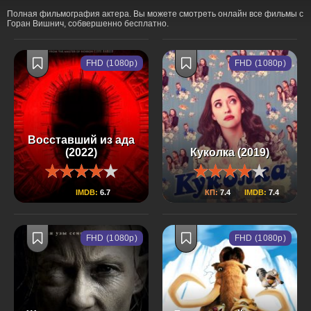
Полная фильмография актера. Вы можете смотреть онлайн все фильмы с
Горан Вишнич, собвершенно бесплатно.
FHD (1080p)
FHD (1080p)
Восставший из ада
(2022)
Куколка (2019)
IMDB:
6.7
КП:
7.4
IMDB:
7.4
FHD (1080p)
FHD (1080p)