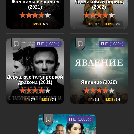
Женщины в черном
Ледниковый период
(2021)
(2002)
IMDB:
5.0
КП:
8.0
IMDB:
7.5
FHD (1080p)
FHD (1080p)
Девушка с татуировкой
дракона (2011)
Явление (2020)
КП:
7.7
IMDB:
7.8
КП:
6.8
IMDB:
6.6
FHD (1080p)