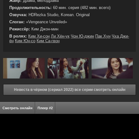
Жанр:
драма, мелодрама
Продолжительность:
60 мин. серия (482 мин. всего)
Озвучка:
HDRezka Studio, Korean. Original
Слоган:
«Vengeance Unveiled»
Режиссёр:
Ким Джон-мин
В ролях:
Ким Хи-сон
Ли Хён-ук
Чон Ю-джин
Пак Хун
Чха Джи-
ён
Ким Юн-со
Ким Са-гвон
Невеста в чёрном (сериал 2022) все серии смотреть онлайн
Смотреть онлайн
Плеер #2