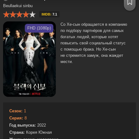
Beullaekui sinbu
IMDB:
7.1
Со Хе-сын обращается в компанию
FHD (1080p)
по подбору партнёров для самых
богатых людей, которые хотят
повысить свой социальный статус
с помощью брака. Но Хе-сын
не стремится замуж, она жаждет
мести.
Сезон:
1
Серия:
8
Год выпуска:
2022
Страна:
Корея Южная