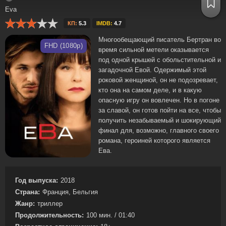
Eva
КП:
5.3
IMDB:
4.7
Многообещающий писатель Бертран во
FHD (1080p)
время сильной метели оказывается
под одной крышей с обольстительной и
загадочной Евой. Одержимый этой
роковой женщиной, он не подозревает,
кто она на самом деле, и в какую
опасную игру он вовлечен. Но в погоне
за славой, он готов пойти на все, чтобы
получить незабываемый и шокирующий
финал для, возможно, главного своего
романа, героиней которого является
Ева.
Год выпуска:
2018
Страна:
Франция, Бельгия
Жанр:
триллер
Продолжительность:
100 мин. / 01:40