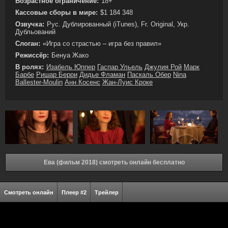
Возрастное ограничение:
18+
Кассовые сборы в мире:
$1 184 348
Озвучка:
Рус. Дублированный (iTunes), Fr. Original, Укр.
Дубльований
Слоган:
«Игра со страстью – игра без правил»
Режиссёр:
Бенуа Жако
В ролях:
Изабель Юппер
Гаспар Ульель
Джулия Рой
Марк
Барбе
Ришар Берри
Дидье Фламан
Паскаль Обер
Nina
Ballester-Moulin
Анн Косенс
Жан-Луис Кроке
Ева (фильм 2018) смотреть онлайн бесплатно
Смотреть онлайн
Плеер #2
Трейлер