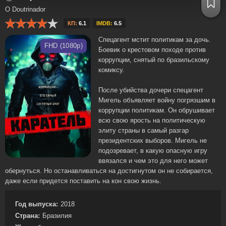
O Doutrinador
КП:
6.1
IMDB:
6.5
Спецагент мстит политикам за дочь.
FHD (1080p)
Боевик о крестовом походе против
коррупции, снятый по бразильскому
комиксу.
После убийства дочери спецагент
Мигель объявляет войну погрязшим в
коррупции политикам. Он обрушивает
всю свою ярость на политическую
элиту страны в самый разгар
президентских выборов. Мигель не
подозревает, в какую опасную игру
ввязался и чем это для него может
обернуться. Но останавливаться на достигнутом он не собирается,
даже если придется поставить на кон свою жизнь.
Год выпуска:
2018
Страна:
Бразилия