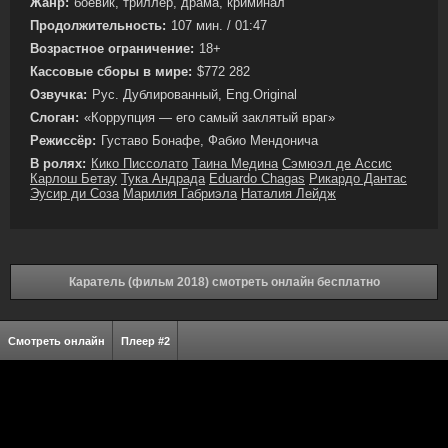
Жанр:
боевик, триллер, драма, криминал
Продолжительность:
107 мин. / 01:47
Возрастное ограничение:
18+
Кассовые сборы в мире:
$772 282
Озвучка:
Рус. Дублированный, Eng.Original
Слоган:
«Коррупция — его самый заклятый враг»
Режиссёр:
Густаво Бонафе, Фабио Мендонича
В ролях:
Кико Писсолато
Таина Медина
Сэмюэл де Ассис
Карлош Бетау
Тука Андрада
Eduardo Chagas
Рикардо Дантас
Эусир ди Соза
Марилия Габриэла
Наталия Лейдж
Каратель (фильм 2018) смотреть онлайн бесплатно
Смотреть онлайн
Плеер #2