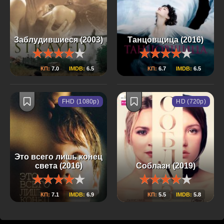
Заблудившиеся (2003)
Танцовщица (2016)
КП:
7.0
IMDB:
6.5
КП:
6.7
IMDB:
6.5
FHD (1080p)
HD (720p)
Это всего лишь конец
света (2016)
Соблазн (2019)
КП:
7.1
IMDB:
6.9
КП:
5.5
IMDB:
5.8