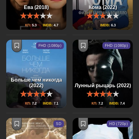
Ева (2018)
Кома (2022)
КП:
5.3
IMDB:
4.7
IMDB:
6.3
FHD (1080p)
FHD (1080p)
Больше чем никогда
(2022)
Лунный рыцарь (2022)
КП:
7.2
IMDB:
7.1
КП:
7.2
IMDB:
7.4
SD
HD (720p)