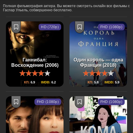
Полная фильмография актера. Вы можете смотреть онлайн все фильмы с
Гаспар Ульель, собвершенно бесплатно.
HD (720p)
FHD (1080p)
Ганнибал:
Один король — одна
Восхождение (2006)
Франция (2018)
КП:
6.9
IMDB:
6.2
КП:
5.8
IMDB:
5.9
FHD (1080p)
FHD (1080p)