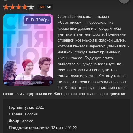
КП:
7.0
Света Василькова — мамин
FHD (1080p)
«Светлячок» — переезжает из
крошечной деревни в город, чтобы
учиться в элитной школе. Появление
странной новенькой в красной шапке,
которая кажется чересчур улыбчивой и
наивной, сразу меняет привычную
жизнь класса. Будущая элита
общества вынуждена взглянуть на
себя со стороны и обнаружить не
самые лучшие черты. К этому готовы
не все, и в группе происходит раскол.
Чтобы как-то вернуть внимание парня,
красотка и лидер компании Женя решает раскрыть секрет девушки.
Год выпуска:
2021
Страна:
Россия
Жанр:
драма
Продолжительность:
92 мин. / 01:32