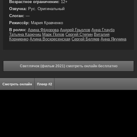
Возрастное ограничение:
12+
Озвучка:
Рус. Оригинальный
Слоган:
—
Режиссёр:
Мария Кравченко
В ролях:
Арина Фёдорова
Андрей Грызлов
Анна Глаубэ
Татьяна Казючиц
Марк Попов
Сергей Степин
Виталия
Корниенко
Алина Воскресенская
Сергей Беляев
Анна Якунина
Светлячок (фильм 2021) смотреть онлайн бесплатно
Смотреть онлайн
Плеер #2