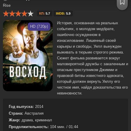
Rise
КП:
5.7
IMDB:
5.9
История, основанная на реальных
HD (720p)
событиях, о молодом медбрате,
ошибочно осужденном в
изнасиловании. Лишенный своей
карьеры и свободы, Уилл вынужден
выживать в тюрьме строгого режима.
Сюжет фильма развивается вокруг
маловероятной дружбы с закаленным и
опасным преступником Джимми и
правовой битвы известного адвоката,
который должен вернуть Уиллу его
честное имя, найдя доказательства его
невиновности.
Год выпуска:
2014
Страна:
Австралия
Жанр:
драма, криминал
Продолжительность:
104 мин. / 01:44