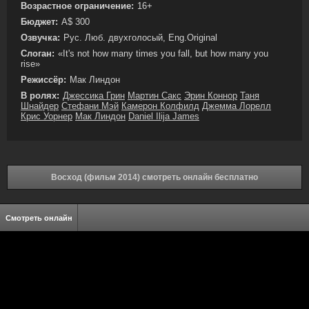
Возрастное ограничение:
16+
Бюджет:
A$ 300
Озвучка:
Рус. Люб. двухголосый, Eng.Original
Слоган:
«It's not how many times you fall, but how many you
rise»
Режиссёр:
Мак Линдон
В ролях:
Джессика Грин
Мартин Сакс
Эрин Коннор
Таня
Шнайдер
Стефани Мэй
Камерон Колфилд
Джемма Лорелл
Крис Уорнер
Мак Линдон
Daniel Ilija James
Восход (фильм 2014) смотреть онлайн бесплатно
Смотреть онлайн