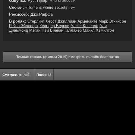
Озвучка:
Рус. Проф. многоголосый
Слоган:
«Home is where secrets lie»
Режиссёр:
Джо Раффа
В ролях:
Стерлинг Херст
Джиллиан Арменанте
Марк Эткинсон
Рейко Эйлсворт
Ксандер Беркли
Алекс Коппола
Али
Драммонд
Меган Фэй
Брайан Галлахер
Майкл Хэмилтон
Темная гавань (фильм 2019) смотреть онлайн бесплатно
Смотреть онлайн
Плеер #2