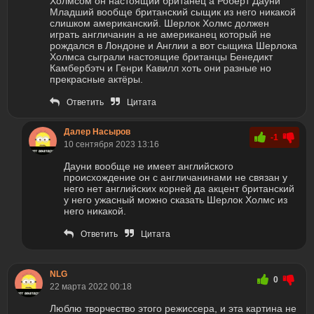
Холмсом он настоящий британец а Роберт Дауни
Младший вообще британский сыщик из него никакой
слишком американский. Шерлок Холмс должен
играть англичанин а не американец который не
рождался в Лондоне и Англии а вот сыщика Шерлока
Холмса сыграли настоящие британцы Бенедикт
Камбербэтч и Генри Кавилл хоть они разные но
прекрасные актёры.
Ответить
Цитата
Далер Насыров
-1
10 сентября 2023 13:16
Дауни вообще не имеет английского
происхождение он с англичанинами не связан у
него нет английских корней да акцент британский
у него ужасный можно сказать Шерлок Холмс из
него никакой.
Ответить
Цитата
NLG
0
22 марта 2022 00:18
Люблю творчество этого режиссера, и эта картина не