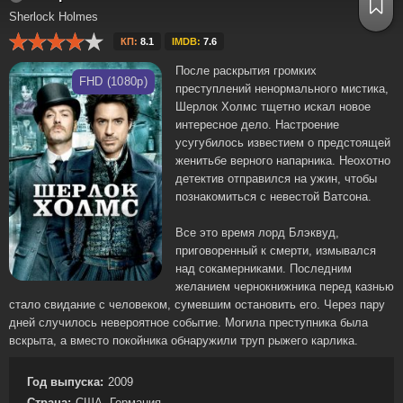
Sherlock Holmes
КП:
8.1
IMDB:
7.6
После раскрытия громких
FHD (1080p)
преступлений ненормального мистика,
Шерлок Холмс тщетно искал новое
интересное дело. Настроение
усугубилось известием о предстоящей
женитьбе верного напарника. Неохотно
детектив отправился на ужин, чтобы
познакомиться с невестой Ватсона.
Все это время лорд Блэквуд,
приговоренный к смерти, измывался
над сокамерниками. Последним
желанием чернокнижника перед казнью
стало свидание с человеком, сумевшим остановить его. Через пару
дней случилось невероятное событие. Могила преступника была
вскрыта, а вместо покойника обнаружили труп рыжего карлика.
Год выпуска:
2009
Страна:
США, Германия