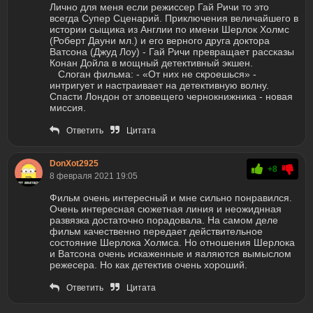
Лично для меня если режиссер Гай Ричи то это
всегда Супер Сценарий. Приключения величайшего в
истории сыщика из Англии по имени Шерлок Холмс
(Роберт Дауни мл.) и его верного друга доктора
Ватсона (Джуд Лоу) - Гай Ричи превращает рассказы
Конан Дойла в мощный детективный экшен.
Слоган фильма: - «От них не скроешься» -
интригует и настраивает на детективную волну.
Спасти Лондон от зловещего чернокнижника - новая
миссия.
Ответить
Цитата
DonXot2925
+8
8 февраля 2021 19:05
Фильм очень интересный и мне сильно понравился.
Очень интересная сюжетная линия и неожиднная
развязка достаточно порадовала. На самом деле
фильм качественно передает действительное
состояние Шерлока Холмса. Но отношения Шерлока
и Ватсона очень искаженные и яаляются вымыслом
режесера. Но как детектив очень хороший.
Ответить
Цитата