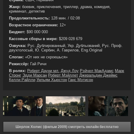
Жанр:
боевик, приключения, триллер, драма, комедия,
криминал, детектив
Продолжительность:
128 мин. / 02:08
Возрастное ограничение:
12+
Бюджет:
$90 000 000
Кассовые сборы в мире:
$209 028 679
Озвучка:
Рус. Дублированный, Укр. Дубльований, Рус. Проф.
двухголосый, Ю. Сербин, А. Гаврилов, Eng.Original
Слоган:
«От них не скроешься»
Режиссёр:
Гай Ричи
В ролях:
Роберт Дауни мл.
Джуд Лоу
Рэйчел МакАдамс
Марк
Стронг
Эдди Марсан
Роберт Мэйллет
Джеральдин Джеймс
Келли Райлли
Уильям Хьюстон
Ганс Мэтисон
Шерлок Холмс (фильм 2009) смотреть онлайн бесплатно