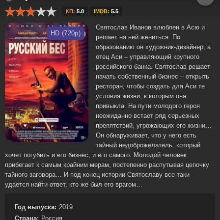
КП:
5.8
IMDB:
5.5
Святослав Иванов влюблен в Асю и
HD (720p)
решает на ней жениться. По
образованию он художник-дизайнер, а
отец Аси – управляющий крупного
российского банка. Святослав решает
начать собственный бизнес – открыть
ресторан, чтобы создать для Аси те
условия жизни, к которым она
привыкла. На пути молодого героя
неожиданно встает ряд серьезных
препятствий, угрожающих его жизни…
Он обнаруживает, что у него есть
тайный недоброжелатель, который
хочет погубить и его бизнес, и его самого. Молодой человек
прибегает к самым крайним мерам, постепенно распутывая цепочку
тайного заговора… И под конец истории Святославу все-таки
удается найти ответ, кто же был его врагом…
Год выпуска:
2019
Страна:
Россия