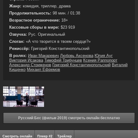
Жанр:
комедия, триллер, драма
Продолжительность:
98 мин. / 01:38
Возрастное ограничение:
18+
Кассовые сборы в мире:
$23 919
Озвучка:
Рус. Оригинальный
Слоган:
«А что творится в твоем сердце?»
Режиссёр:
Григорий Константинопольский
В ролях:
Иван Макаревич
Любовь Аксенова
Юлия Ауг
Виктория Исакова
Тимофей Трибунцев
Ксения Раппопорт
Александр Стриженов
Григорий Константинопольский
Виталий
Кищенко
Михаил Ефремов
Русский Бес (фильм 2019) смотреть онлайн бесплатно
Смотреть онлайн
Плеер #2
Трейлер