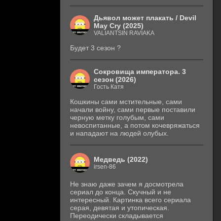
Дьявол может плакать / Devil
May Cry (2025)
VALIANTSIN RAVIAKA
Будет 3 сезон ?
Сокровища императора. 3
сезон (2026)
Гость Катя
Кошкины сами мстительные, сами
начали войну, сами первые поставили
черную метку голубым, сами
невоспитанные, а потом кочевряжаться
и нападают на людей олубых.
Медведь (2022)
irsen-86
Не знаю даже зачем я досмотрела
сериал до конца. Скучный и не
интересный. Картинка всего сериала
серая, девятая и утопическая.
Переодически складывается