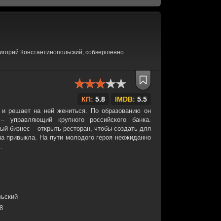
ригорий Константинопольский, собвершенно
КП:
5.8
IMDB:
5.5
и решает на ней жениться. По образованию он
– управляющий крупного российского банка.
ый бизнес – открыть ресторан, чтобы создать для
на привыкла. На пути молодого героя неожиданно
.
льский
38