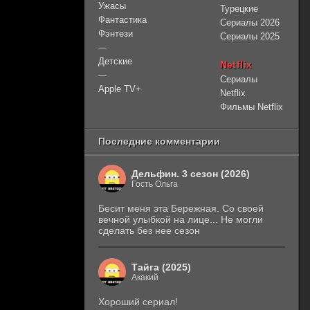
Ужасы
Турецкие
Фантастика
Сериалы 2026
Фэнтези
Сериалы 2025
—
Детские
Netflix
—
Сериалы
Apple TV+
Netflix
Фильмы Netflix
Последние комментарии
Дельфин. 3 сезон (2026)
Гость Ольга
Бесит меня эта Бережная. Со своей
вечной улыбкой на лице... Не могли
сделать без нее сезон
Тайга (2025)
Акакий
Хороший сериал!