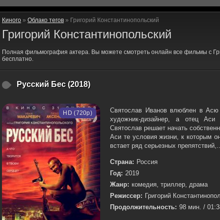
Киного
»
Облако тегов
» Григорий Константинопольский
Григорий Константинопольский
Полная фильмография актера. Вы можете смотреть онлайн все фильмы с Г
бесплатно.
Русский Бес (2018)
Святослав Иванов влюблен в Асю 
HD (720p)
художник-дизайнер, а отец Аси 
Святослав решает начать собственн
Аси те условия жизни, к которым о
встает ряд серьезных препятствий,..
Страна:
Россия
Год:
2019
Жанр:
комедия, триллер, драма
Режиссер:
Григорий Константинопо
Продолжительность:
98 мин. / 01: