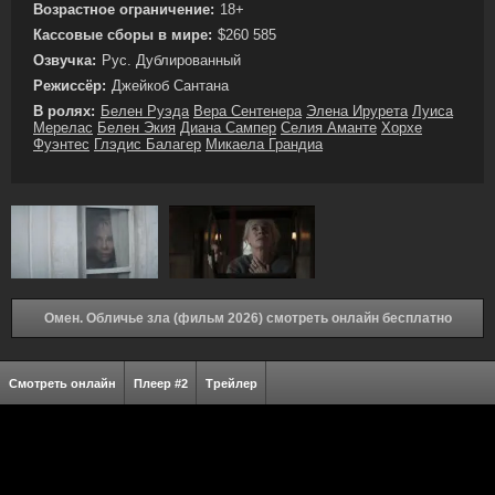
Возрастное ограничение:
18+
Кассовые сборы в мире:
$260 585
Озвучка:
Рус. Дублированный
Режиссёр:
Джейкоб Сантана
В ролях:
Белен Руэда
Вера Сентенера
Элена Ирурета
Луиса
Мерелас
Белен Экия
Диана Сампер
Селия Аманте
Хорхе
Фуэнтес
Глэдис Балагер
Микаела Грандиа
Омен. Обличье зла (фильм 2026) смотреть онлайн бесплатно
Смотреть онлайн
Плеер #2
Трейлер