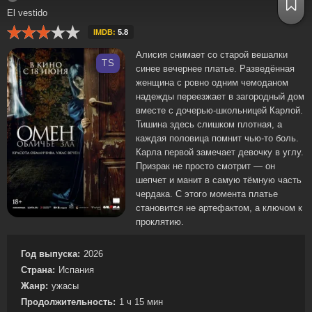
El vestido
IMDB:
5.8
Алисия снимает со старой вешалки
TS
синее вечернее платье. Разведённая
женщина с ровно одним чемоданом
надежды переезжает в загородный дом
вместе с дочерью-школьницей Карлой.
Тишина здесь слишком плотная, а
каждая половица помнит чью-то боль.
Карла первой замечает девочку в углу.
Призрак не просто смотрит — он
шепчет и манит в самую тёмную часть
чердака. С этого момента платье
становится не артефактом, а ключом к
проклятию.
Год выпуска:
2026
Страна:
Испания
Жанр:
ужасы
Продолжительность:
1 ч 15 мин