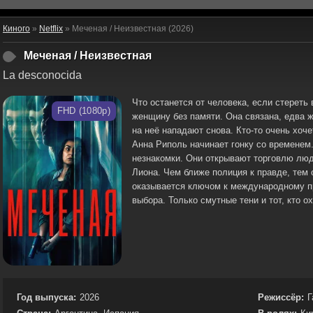
Киного
»
Netflix
» Меченая / Неизвестная (2026)
Меченая / Неизвестная
La desconocida
Что останется от человека, если стереть
FHD (1080p)
женщину без памяти. Она связана, едва ж
на неё нападают снова. Кто-то очень хоче
Анна Риполь начинает гонку со временем.
незнакомки. Они открывают торговлю люд
Лиона. Чем ближе полиция к правде, тем
оказывается ключом к международному пр
выбора. Только смутные тени и тот, кто ох
Год выпуска:
2026
Режиссёр:
Г