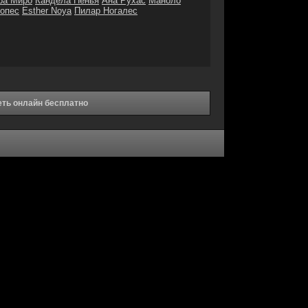
ра Миро
Кандела Пенья
Ана Рухас
Маноло
опес
Esther Noya
Пилар Ногалес
еть онлайн бесплатно