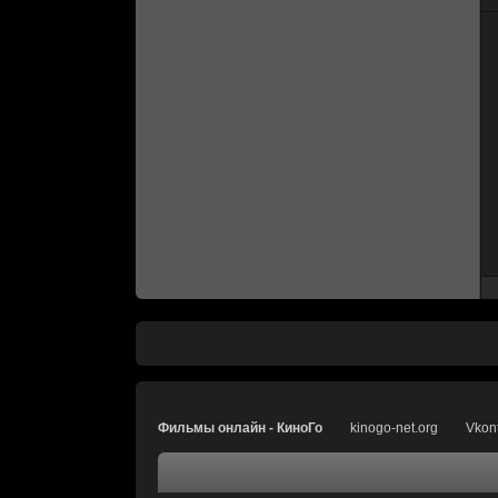
Фильмы онлайн - КиноГо
kinogo-net.org
Vkon