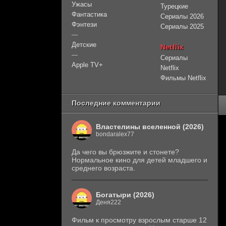
Ужасы
Турецкие
Фантастика
Сериалы 2026
Фэнтези
Сериалы 2025
—
Детские
Netflix
—
Сериалы
Apple TV+
Netflix
Фильмы Netflix
Последние комментарии
Властелины вселенной (2026)
bondaralex77
Да чего вы брюзжите и стонете?
Нормальное кино для детей младшего и
среднего возраста.
Богатыри (2026)
Деня222
Фильм к просмотру взрослым старше 12