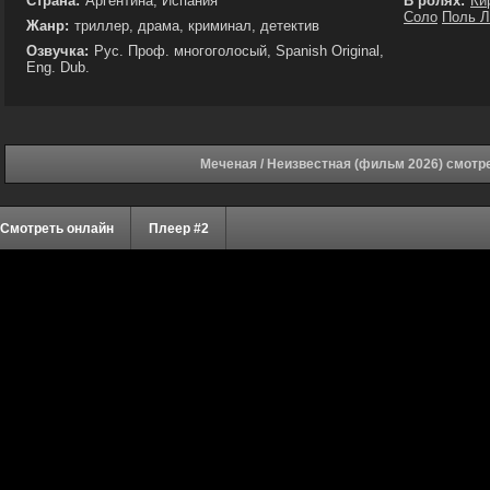
Страна:
Аргентина, Испания
В ролях:
Ки
Соло
Поль Л
Жанр:
триллер, драма, криминал, детектив
Озвучка:
Рус. Проф. многоголосый, Spanish Original,
Eng. Dub.
Меченая / Неизвестная (фильм 2026) смотр
Смотреть онлайн
Плеер #2