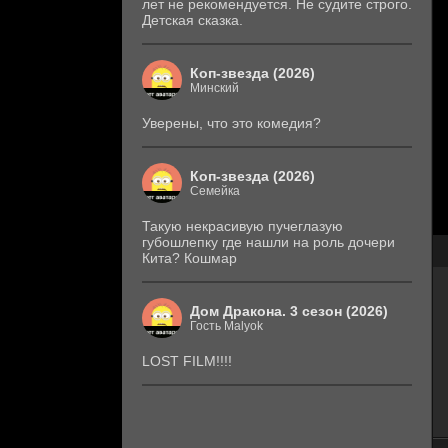
лет не рекомендуется. Не судите строго.
Детская сказка.
Коп-звезда (2026)
Минский
Уверены, что это комедия?
Коп-звезда (2026)
Семейка
Такую некрасивую пучеглазую
губошлепку где нашли на роль дочери
Кита? Кошмар
Дом Дракона. 3 сезон (2026)
Гость Malyok
LOST FILM!!!!