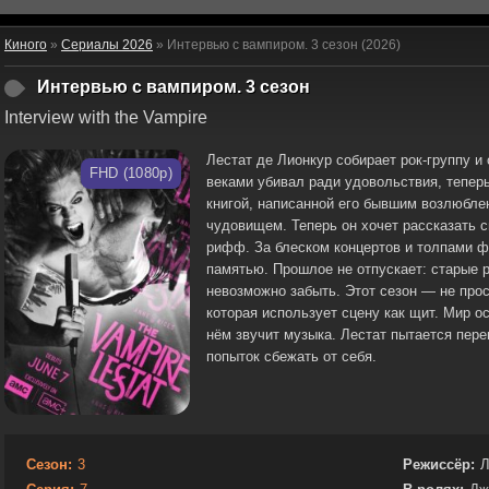
Киного
»
Сериалы 2026
» Интервью с вампиром. 3 сезон (2026)
Интервью с вампиром. 3 сезон
Interview with the Vampire
Лестат де Лионкур собирает рок-группу и
FHD (1080p)
веками убивал ради удовольствия, тепер
книгой, написанной его бывшим возлюбле
чудовищем. Теперь он хочет рассказать с
рифф. За блеском концертов и толпами ф
памятью. Прошлое не отпускает: старые р
невозможно забыть. Этот сезон — не прос
которая использует сцену как щит. Мир о
нём звучит музыка. Лестат пытается пер
попыток сбежать от себя.
Сезон:
3
Режиссёр:
Л