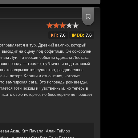
КП:
7.6
IMDB:
7.6
 отправляется в тур. Древний вампир, который
ь выходит на сцену под софитами. Он оскорблён
нным Луи. Та версия событий сделала Лестата
вою правду — громко, публично и под гитарный
анатов скрывается существо, раздавленное
аны, потеря Клодии и отношения, которые
то вампирская сага. Это исповедь рок-звезды,
стаётся готическим и чувственным, но теперь в
еписать свою историю, но бессмертие не прощает
еван Акин, Кит Пауэлл, Алан Тейлор