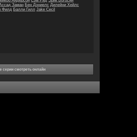
ейкоб Андерсон
Сэм Рид
Эрик Богосян
Ассад Заман
Бен Дэниелс
Дилейни Хейлс
н Филд
Балли Гилл
Jake Cecil
се серии смотреть онлайн