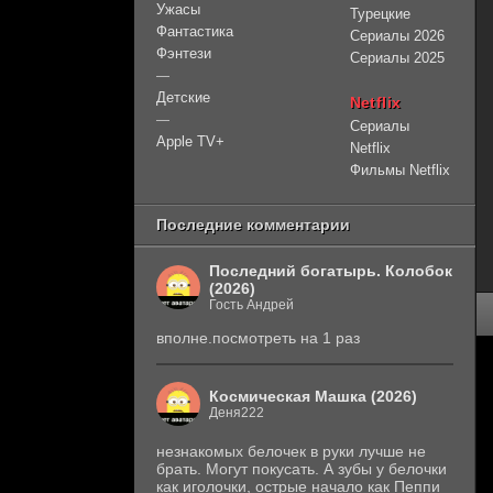
Ужасы
Турецкие
Фантастика
Сериалы 2026
Фэнтези
Сериалы 2025
—
Детские
Netflix
—
Сериалы
Apple TV+
Netflix
Фильмы Netflix
Последние комментарии
Последний богатырь. Колобок
(2026)
Гость Андрей
вполне.посмотреть на 1 раз
Космическая Машка (2026)
Деня222
незнакомых белочек в руки лучше не
брать. Могут покусать. А зубы у белочки
как иголочки, острые начало как Пеппи