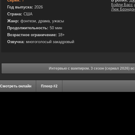
Серия:
7
В ролях:
Дж
Бэйли Басс
Год выпуска:
2026
Люк Брэндо
Страна:
США
Жанр:
фэнтези, драма, ужасы
Продолжительность:
50 мин
Возрастное ограничение:
18+
Озвучка:
многоголосый закадровый
Интервью с вампиром. 3 сезон (сериал 2026) в
Смотреть онлайн
Плеер #2