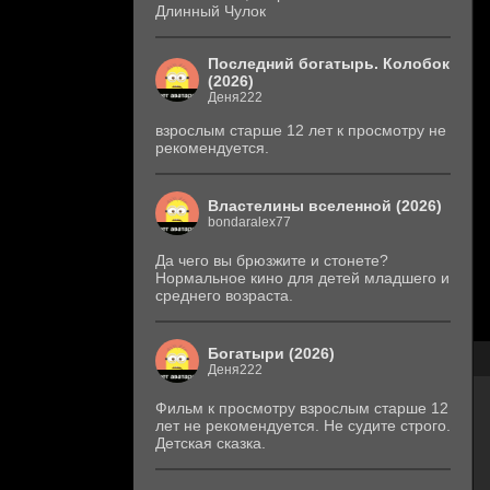
Длинный Чулок
Последний богатырь. Колобок
(2026)
Деня222
взрослым старше 12 лет к просмотру не
рекомендуется.
Властелины вселенной (2026)
bondaralex77
Да чего вы брюзжите и стонете?
Нормальное кино для детей младшего и
среднего возраста.
Богатыри (2026)
Деня222
Фильм к просмотру взрослым старше 12
лет не рекомендуется. Не судите строго.
Детская сказка.