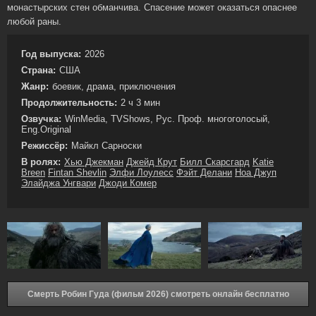
монастырских стен обманчива. Спасение может оказаться опаснее
любой раны.
Год выпуска:
2026
Страна:
США
Жанр:
боевик, драма, приключения
Продолжительность:
2 ч 3 мин
Озвучка:
WinMedia, TVShows, Рус. Проф. многоголосый,
Eng.Original
Режиссёр:
Майкл Сарноски
В ролях:
Хью Джекман
Джейд Крут
Билл Скарсгард
Katie
Breen
Fintan Shevlin
Элфи Лоулесс
Фэйт Делани
Ноа Джуп
Элайджа Унгвари
Джоди Комер
Смерть Робин Гуда (фильм 2026) смотреть онлайн бесплатно