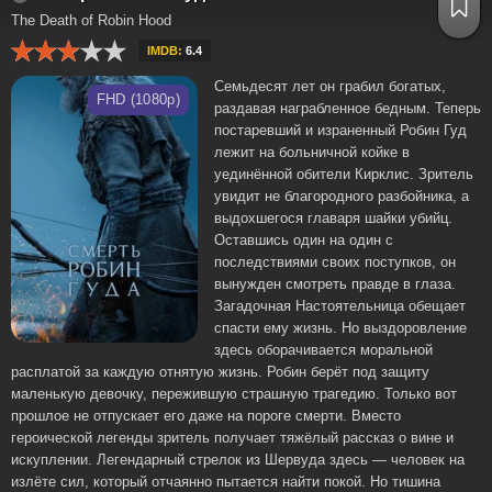
The Death of Robin Hood
IMDB:
6.4
Семьдесят лет он грабил богатых,
FHD (1080p)
раздавая награбленное бедным. Теперь
постаревший и израненный Робин Гуд
лежит на больничной койке в
уединённой обители Кирклис. Зритель
увидит не благородного разбойника, а
выдохшегося главаря шайки убийц.
Оставшись один на один с
последствиями своих поступков, он
вынужден смотреть правде в глаза.
Загадочная Настоятельница обещает
спасти ему жизнь. Но выздоровление
здесь оборачивается моральной
расплатой за каждую отнятую жизнь. Робин берёт под защиту
маленькую девочку, пережившую страшную трагедию. Только вот
прошлое не отпускает его даже на пороге смерти. Вместо
героической легенды зритель получает тяжёлый рассказ о вине и
искуплении. Легендарный стрелок из Шервуда здесь — человек на
излёте сил, который отчаянно пытается найти покой. Но тишина