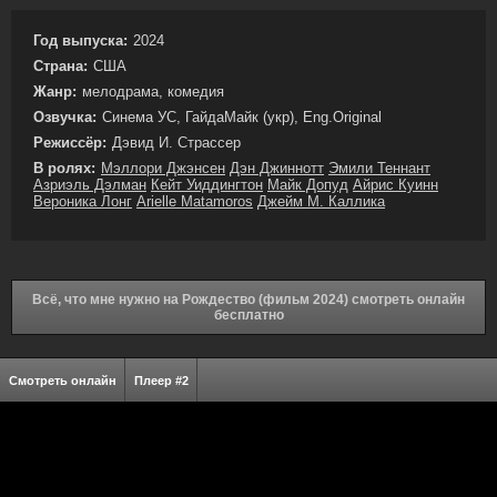
Год выпуска:
2024
Страна:
США
Жанр:
мелодрама, комедия
Озвучка:
Синема УС, ГайдаМайк (укр), Eng.Original
Режиссёр:
Дэвид И. Страссер
В ролях:
Мэллори Джэнсен
Дэн Джиннотт
Эмили Теннант
Азриэль Дэлман
Кейт Уиддингтон
Майк Допуд
Айрис Куинн
Вероника Лонг
Arielle Matamoros
Джейм М. Каллика
Всё, что мне нужно на Рождество (фильм 2024) смотреть онлайн
бесплатно
Смотреть онлайн
Плеер #2