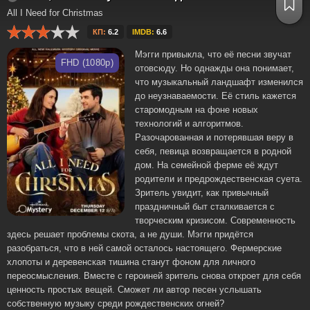
All I Need for Christmas
КП:
6.2
IMDB:
6.6
Мэгги привыкла, что её песни звучат
FHD (1080p)
отовсюду. Но однажды она понимает,
что музыкальный ландшафт изменился
до неузнаваемости. Её стиль кажется
старомодным на фоне новых
технологий и алгоритмов.
Разочарованная и потерявшая веру в
себя, певица возвращается в родной
дом. На семейной ферме её ждут
родители и предрождественская суета.
Зритель увидит, как привычный
праздничный быт сталкивается с
творческим кризисом. Современность
здесь решает проблемы скота, а не души. Мэгги придётся
разобраться, что в ней самой осталось настоящего. Фермерские
хлопоты и деревенская тишина станут фоном для личного
переосмысления. Вместе с героиней зритель снова откроет для себя
ценность простых вещей. Сможет ли автор песен услышать
собственную музыку среди рождественских огней?