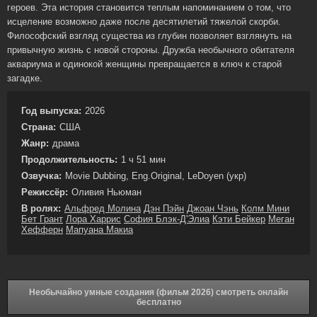
героев. Эта история становится теплым напоминанием о том, что
исцеление возможно даже после десятилетий тяжелой скорби.
Философский взгляд существа из глубин позволяет взглянуть на
привычную жизнь с новой стороны. Дружба необычного обитателя
аквариума и одинокой женщины превращается в ключ к старой
загадке.
Год выпуска:
2026
Страна:
США
Жанр:
драма
Продолжительность:
1 ч 51 мин
Озвучка:
Movie Dubbing, Eng.Original, LeDoyen (укр)
Режиссёр:
Оливия Ньюман
В ролях:
Альфред Молина
Дэн Пэйн
Джоан Чэнь
Колм Мини
Бет Грант
Лора Харрис
София Блэк-Д'Элиа
Кэти Бейкер
Меган
Хефферн
Мапуана Макиа
Необычайно умные создания (фильм 2026) смотреть онлайн
бесплатно