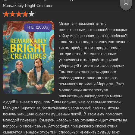
Remarkably Bright Creatures
Может ли осьминог стать
FHD (1080p)
единственным, кто способен раскрыть
тайну исчезновения вашего ребенка?
Това Болтон ведет замкнутую жизнь в
тихом прибрежном городке после
потери сына. Ее единственным
утешением стала работа ночной
уборщицей в местном океанариуме.
Там она находит неожиданного
собеседника в лице гигантского
осьминога по имени Марцелл. Этот
молчаливый интеллектуал
внимательно наблюдает за миром
людей и знает о прошлом Товы больше, чем остальные жители.
Марцелл берется за распутывание узлов чужой памяти, чтобы
помочь женщине обрести душевный покой. В этом ему помогает
молодой приезжий Кэмерон, который сам отчаянно ищет ответы на
вопросы о своей семье. Атмосфера прибрежного спокойствия
сменяется чередой открытий, способных изменить судьбу всех