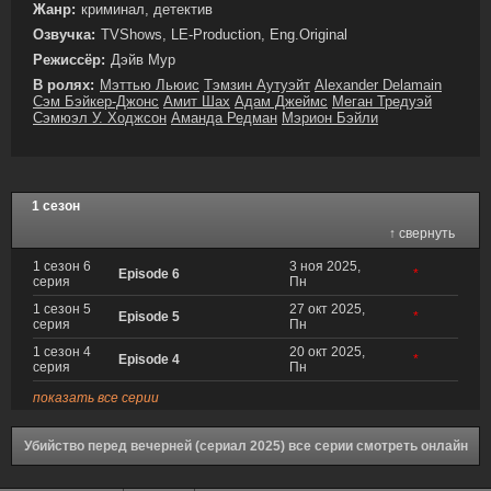
Жанр:
криминал, детектив
Озвучка:
TVShows, LE-Production, Eng.Original
Режиссёр:
Дэйв Мур
В ролях:
Мэттью Льюис
Тэмзин Аутуэйт
Alexander Delamain
Сэм Бэйкер-Джонс
Амит Шах
Адам Джеймс
Меган Тредуэй
Сэмюэл У. Ходжсон
Аманда Редман
Мэрион Бэйли
1 сезон
↑ свернуть
1 сезон 6
3 ноя 2025,
Episode 6
*
серия
Пн
1 сезон 5
27 окт 2025,
Episode 5
*
серия
Пн
1 сезон 4
20 окт 2025,
Episode 4
*
серия
Пн
показать все серии
Убийство перед вечерней (сериал 2025) все серии смотреть онлайн