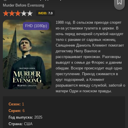
Murder Before Evensong
IMDB:
7.0
1988 год. В сельском приходе спорят
FHD (1080p)
из-за установки туалета в церкви. В
ночь перед вечерней службой находят
тело с ранами от садовых ножниц.
Священник Даниэль Клемент помогает
детективу Нилу Ванлоо и
расспрашивает прихожан. Разговоры
выводят к семье де Флорес и давним
обидам. Вскоре происходит ещё одно
преступление. Приход сжимается в
круг подозрений, а Клемент
разрывается между службой, заботой о
матери Одри и поиском правды.
Сезон:
1
Серия:
6
Год выпуска:
2025
Страна:
США