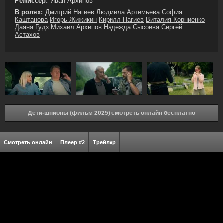
Режиссёр:
Иван Архипов
В ролях:
Дмитрий Нагиев
Людмила Артемьева
София
Каштанова
Игорь Жижикин
Кирилл Нагиев
Виталия Корниенко
Даяна Гудз
Михаил Архипов
Надежда Сысоева
Сергей
Астахов
Дети-шпионы (фильм 2025) смотреть онлайн бесплатно
Смотреть онлайн
Плеер #2
Трейлер