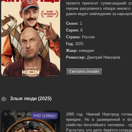
проекте приносит сумасшедший у
героем разгромного обзора некоего
давно ведет наблюдение за карьерой
Сезон:
1
Серия:
8
Страна:
Россия
Год:
2025
Жанр:
комедия
Режиссер:
Дмитрий Невзоров
Смотреть онлайн
Злые люди (2025)
1895 год. Нижний Новгород готов
FHD (1080p)
ярмарке. Но в размеренной и бл
убийство богатейшего человека - 
Распутать это дело берётся сотруд