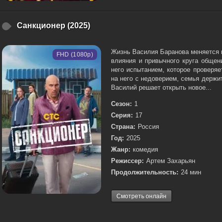
Санкционер (2025)
Жизнь Василия Баранова меняется в
FHD (1080p)
влияния и привычного круга общен
него испытанием, которое проверяе
на него с недоверием, семья держи
Василий решает открыть новое...
Сезон:
1
Серия:
17
Страна:
Россия
Год:
2025
Жанр:
комедия
Режиссер:
Артем Захарьян
Продолжительность:
24 мин
Смотреть онлайн