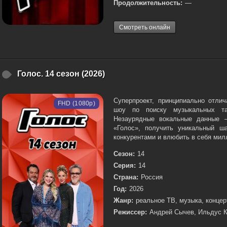
Продолжительность:
—
Смотреть онлайн
Голос. 14 сезон (2026)
Суперпроект, принципиально отли
FHD (1080p)
шоу по поиску музыкальных т
Незаурядные вокальные данные —
«Голос», получить уникальный ш
конкурентами и влюбить в себя милл
Сезон:
14
Серия:
14
Страна:
Россия
Год:
2026
Жанр:
реальное ТВ, музыка, концер
Режиссер:
Андрей Сычев, Ильдус 