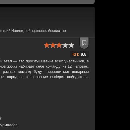
итрий Нагиев, собвершенно бесплатно.
КП:
6.8
ый этап — это прослушивание всех участников, в
енов жюри набирает себе команду из 12 человек.
 разных команд будут проводиться попарные
сти народное голосование выберет победителя.
т
Курмалеев