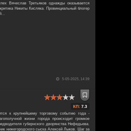
спех Вячеслав Третьяков однажды оказывается
 критика Никиты Кисляка. Провинциальный блогер
...
5-05-2025, 14:39
КП:
7.3
ится к крупнейшему торговому событию года -
агополучной жизни города происходит громкое
предводителя губернского дворянства Нефедьева.
ник нижегородского сыска Алексей Лыков. Шаг за