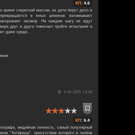
КП:
4.6
о время секретной миссии, их дети берут дело в
 превращаются в юных шпионов: взламывают
раскрывают заговор. На каждом шагу их ждут
 вера друг в друга помогают пройти испытания и
ют даже среди...
ения
2-10-2025, 13:19
КП:
6.4
тографа, медийная личность, самый популярный
овом "Актёрище", присутствие которого в любом