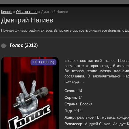
Киного
»
Облако тегов
» Дмитрий Нагиев
Дмитрий Нагиев
Полная фильмография актера. Вы можете смотреть онлайн все фильмы с Дм
Голос (2012)
«Голос» состоит из 3 этапов. Перв
FHD (1080p)
результате которого каждый из чл
Во втором этапе между членами
состязания. В заключительной ча
Команды...
Сезон:
14
Серия:
14
Страна:
Россия
Год:
2012
Жанр:
реальное ТВ, музыка, концер
Режиссер:
Андрей Сычев, Ильдус 