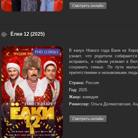
Смотреть онлайн
Ёлки 12 (2025)
В канун Нового года Ваня из Киро
FHD (1080p)
узнает, что родители собираютс
исправить, и тайком уезжает в Ве
сохранить семью. По пути мальч
препятствиями и незнакомыми людьм
Страна:
Россия
Год:
2025
Жанр:
комедия
Режиссер:
Ольга Долматовская, Ан
Смотреть онлайн