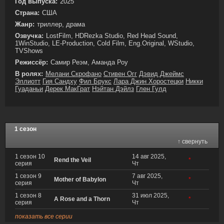
Год выпуска:
2025
Страна:
США
Жанр:
триллер, драма
Озвучка:
LostFilm, HDRezka Studio, Red Head Sound,
1WinStudio, LE-Production, Cold Film, Eng.Original, WStudio,
TVShows
Режиссёр:
Самир Реэм, Аманда Роу
В ролях:
Мелани Скрофано
Стивен Огг
Дэвид Джеймс
Эллиотт
Гия Сандху
Фил Брукс
Лара Джин Хоростецки
Никки
Гуаданьи
Дерек МакГрат
Нэйтан Дэйлз
Глен Гулд
1 сезон
↑ свернуть
1 сезон 10
14 авг 2025,
Rend the Veil
*
серия
Чт
1 сезон 9
7 авг 2025,
Mother of Babylon
*
серия
Чт
1 сезон 8
31 июл 2025,
A Rose and a Thorn
*
серия
Чт
показать все серии