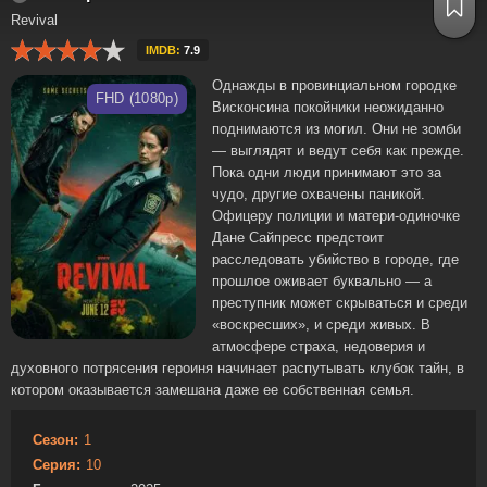
Revival
IMDB:
7.9
Однажды в провинциальном городке
FHD (1080p)
Висконсина покойники неожиданно
поднимаются из могил. Они не зомби
— выглядят и ведут себя как прежде.
Пока одни люди принимают это за
чудо, другие охвачены паникой.
Офицеру полиции и матери-одиночке
Дане Сайпресс предстоит
расследовать убийство в городе, где
прошлое оживает буквально — а
преступник может скрываться и среди
«воскресших», и среди живых. В
атмосфере страха, недоверия и
духовного потрясения героиня начинает распутывать клубок тайн, в
котором оказывается замешана даже ее собственная семья.
Сезон:
1
Серия:
10