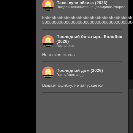
Папа, купи пёсика (2026)
Пнодлщзешшне56шгщравмриакнгпарол
55555555555555555555555555555555555555
30000000000000000000000000000000000000
Последний богатырь. Колобок
(2026)
Гость гость
Неплохая сказка
Последний дом (2026)
Гость Александр
Выдаёт ошибку, не запускается