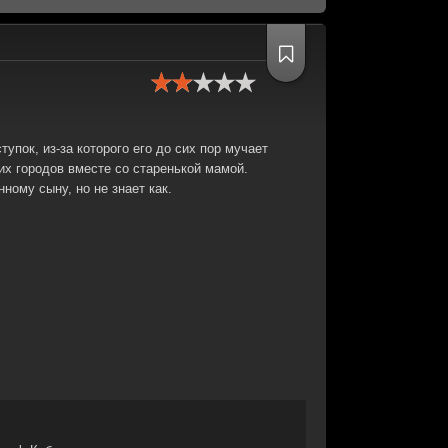
упок, из-за которого его до сих пор мучает
их городов вместе со старенькой мамой.
ному сыну, но не знает как.