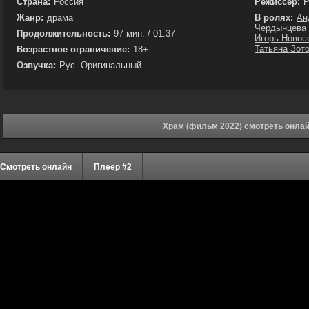
Страна:
Россия
Режиссёр:
Р
Жанр:
драма
В ролях:
Ан
Чердынцева
Продолжительность:
97 мин. / 01:37
Игорь Новос
Татьяна Зот
Возрастное ограничение:
18+
Озвучка:
Рус. Оригинальный
Храм (фильм 2022) смотреть онла
Смотреть онлайн
Плеер #2