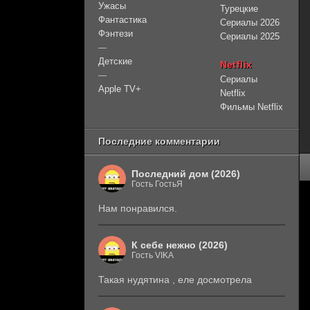
Ужасы
Турецкие
Фантастика
Сериалы 2026
Фэнтези
Сериалы 2025
—
Детские
Netflix
—
Сериалы
Apple TV+
Netflix
Фильмы Netflix
Последние комментарии
Последний дом (2026)
Гость ГостьЯ
Нам понравился.
К себе нежно (2026)
Гость VIKA
Такая нудятина , еле досмотрела