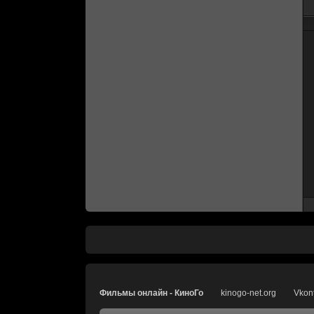
Фильмы онлайн - КиноГо
kinogo-net.org
Vkon