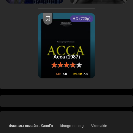
HD (720p)
Асса (1987)
КП:
7.8
IMDB:
7.8
Фильмы онлайн - КиноГо
kinogo-net.org
Vkontakte