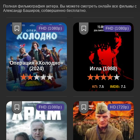
Полная фильмография актера. Вы можете смотреть онлайн все фильмы с
Александр Баширов, собвершенно бесплатно.
FHD (1080p)
FHD (1080p)
Операция «Холодно»
(2024)
Игла (1988)
КП:
7.5
IMDB:
7.1
FHD (1080p)
HD (720p)