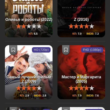
Оливье и роботы (2022)
Z (2016)
КП:
6.5
КП:
7.0
IMDB:
7.3
HD (720p)
FHD (1080p)
Самый лучший фильм
Мастер и Маргарита
2 (2009)
(2005)
КП:
2.9
IMDB:
2.8
КП:
7.9
IMDB:
7.6