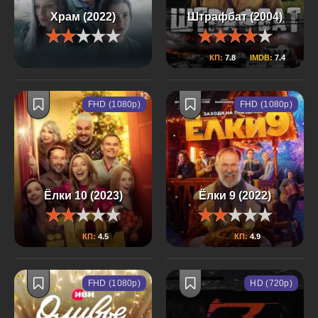
Храм (2022)
Штрафбат (2004)
КП:
7.8
IMDB:
7.4
FHD (1080p)
FHD (1080p)
Ёлки 10 (2023)
Ёлки 9 (2022)
КП:
4.5
КП:
4.9
FHD (1080p)
HD (720p)