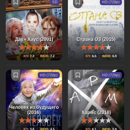
SD
HD (720p)
Даун Хаус (2001)
Страна ОЗ (2015)
КП:
7.3
IMDB:
7.2
КП:
6.5
IMDB:
6.9
HD (720p)
HD (720p)
Человек из будущего
(2016)
Хармс (2016)
КП:
3.8
IMDB:
4.5
КП:
6.1
IMDB:
5.9