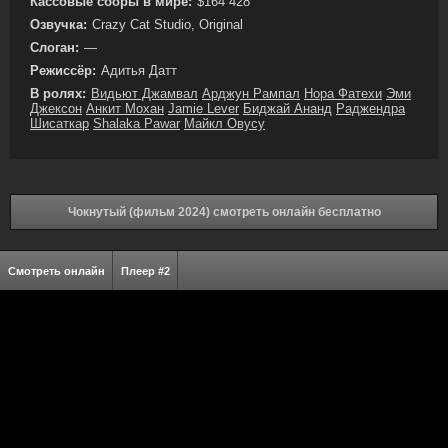
Кассовые сборы в мире:
$164 428
Озвучка:
Crazy Cat Studio, Original
Слоган:
—
Режиссёр:
Адитья Датт
В ролях:
Видьют Джамвал
Арджун Рампал
Нора Фатехи
Эми
Джексон
Анкит Мохан
Jamie Lever
Биджай Ананд
Раджендра
Шисаткар
Shalaka Pawar
Майкл Овусу
Чокнутый (фильм 2024) смотреть онлайн бесплатно
Смотреть онлайн
Плеер #2