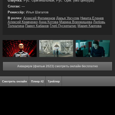
Озвучка:
Рус. Оригинальный, Рус. Ориг. (без цензуры)
Слоган:
—
Режиссёр:
Илья Шагалов
В ролях:
Алексей Филимонов
Дарья Урсуляк
Никита Еленев
Алексей Кравченко
Анна Котова
Марина Ворожищева
Любовь
Толкалина
Павел Кабанов
Глеб Пускепалис
Мария Карпова
Аквариум (фильм 2023) смотреть онлайн бесплатно
Смотреть онлайн
Плеер #2
Трейлер