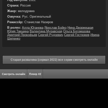
Страна:
Россия
Жанр:
мелодрама
Озвучка:
Рус. Оригинальный
Режиссёр:
Станислав Назиров
В ролях:
Алла Юганова
Ярослав Бойко
Нина Дворжецкая
Юлия Такшина
Валентина Муравская
Ольга Богомазова
Дмитрий Прокофьев
Сергей Рудзевич
Сергей Гостюжев
Ирина
Шиленко
Старая развалина (сериал 2022) все серии смотреть онлайн
Смотреть онлайн
Плеер #2