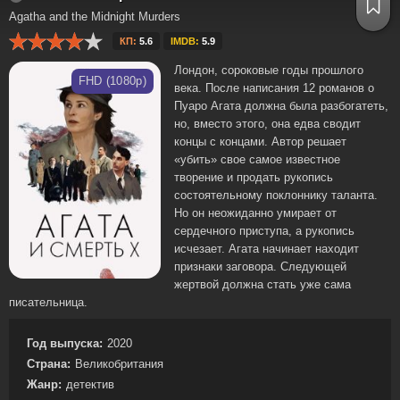
Agatha and the Midnight Murders
КП:
5.6
IMDB:
5.9
Лондон, сороковые годы прошлого
FHD (1080p)
века. После написания 12 романов о
Пуаро Агата должна была разбогатеть,
но, вместо этого, она едва сводит
концы с концами. Автор решает
«убить» свое самое известное
творение и продать рукопись
состоятельному поклоннику таланта.
Но он неожиданно умирает от
сердечного приступа, а рукопись
исчезает. Агата начинает находит
признаки заговора. Следующей
жертвой должна стать уже сама
писательница.
Год выпуска:
2020
Страна:
Великобритания
Жанр:
детектив