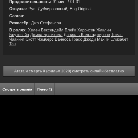
Продолжительность:
91 мин. / 01:31
Озвучка:
Рус. Дублированный, Eng.Original
Слоган:
—
Режиссёр:
Джо Стефенсон
В ролях:
Хелен Бексендейл
Блейк Харрисон
Жаклин
Боутсвэйн
Джина Брэмхилл
Даниэль Кальтаджироне
Томас
Чаанинг
Скотт Чэмберс
Ванесса Грасс
Джоди МакНи
Элизабет
Тан
Агата и смерть X (фильм 2020) смотреть онлайн бесплатно
Смотреть онлайн
Плеер #2