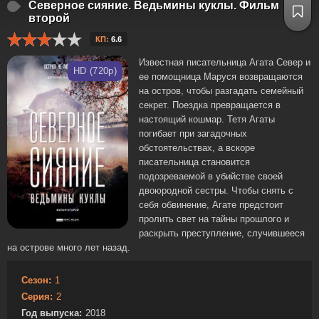
Северное сияние. Ведьмины куклы. Фильм
второй
КП:
6.6
Известная писательница Агата Север и
HD (720p)
ее помощница Маруся возвращаются
на остров, чтобы разгадать семейный
секрет. Поездка превращается в
настоящий кошмар. Тетя Агаты
погибает при загадочных
обстоятельствах, а вскоре
писательница становится
подозреваемой в убийстве своей
двоюродной сестры. Чтобы снять с
себя обвинение, Агате предстоит
пролить свет на тайны прошлого и
раскрыть преступление, случившееся
на острове много лет назад.
Сезон:
1
Серия:
2
Год выпуска:
2018