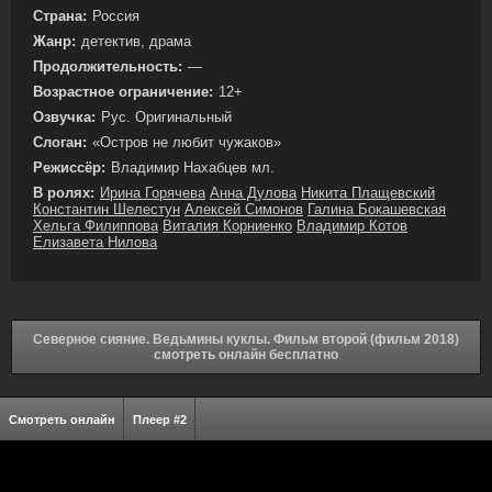
Страна:
Россия
Жанр:
детектив, драма
Продолжительность:
—
Возрастное ограничение:
12+
Озвучка:
Рус. Оригинальный
Слоган:
«Остров не любит чужаков»
Режиссёр:
Владимир Нахабцев мл.
В ролях:
Ирина Горячева
Анна Дулова
Никита Плащевский
Константин Шелестун
Алексей Симонов
Галина Бокашевская
Хельга Филиппова
Виталия Корниенко
Владимир Котов
Елизавета Нилова
Северное сияние. Ведьмины куклы. Фильм второй (фильм 2018)
смотреть онлайн бесплатно
Смотреть онлайн
Плеер #2