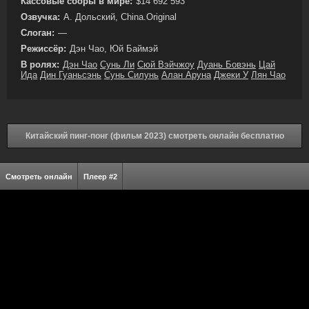
Кассовые сборы в мире:
$14 692 593
Озвучка:
А. Дольский, China.Original
Слоган:
—
Режиссёр:
Дэн Чао, Юй Баймэй
В ролях:
Дэн Чао
Сунь Ли
Сюй Вэйчжоу
Дуань Бовэнь
Цай
Ида
Дин Гуаньсэнь
Сунь Силунь
Алан Аруна
Джеки У
Лян Чао
Китайский пинг-понг (фильм 2023) смотреть онлайн бесплатно
Смотреть онлайн
Плеер #2