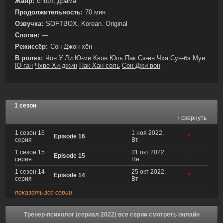
Жанр:
спорт, драма
Продолжительность:
70 мин
Озвучка:
SOFTBOX, Korean. Original
Слоган:
—
Режиссёр:
Сон Джон-хён
В ролях:
Чон У
Ли Ю-ми
Квон Юль
Пак Сэ-ён
Чха Сун-бэ
Мун
Ю-ган
Чхве Хи-джин
Пак Хан-соль
Сон Джи-вон
1 сезон
↑ свернуть
1 сезон 16
1 ноя 2022,
Episode 16
*
серия
Вт
1 сезон 15
31 окт 2022,
Episode 15
*
серия
Пн
1 сезон 14
25 окт 2022,
Episode 14
*
серия
Вт
показать все серии
Тренер-психолог (сериал 2022) все серии смотреть онлайн